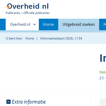
U
Publicaties
Officiële publicaties
bent
Primaire
nu
Andere
Overheid.nl
Home
Uitgebreid zoeken
M
hier:
sites
navigatie
binnen
U bent hier:
Home
Informatieobject 2026, 1134
I
Dat
21
Toon
Extra informatie