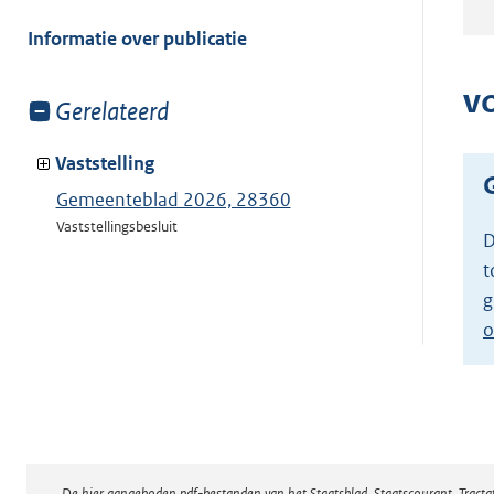
meer
van:
Informatie over publicatie
v
Toon
Gerelateerd
meer
van:
Vaststelling
Gemeenteblad 2026, 28360
Vaststellingsbesluit
D
t
g
o
De hier aangeboden pdf-bestanden van het Staatsblad, Staatscourant, Tract