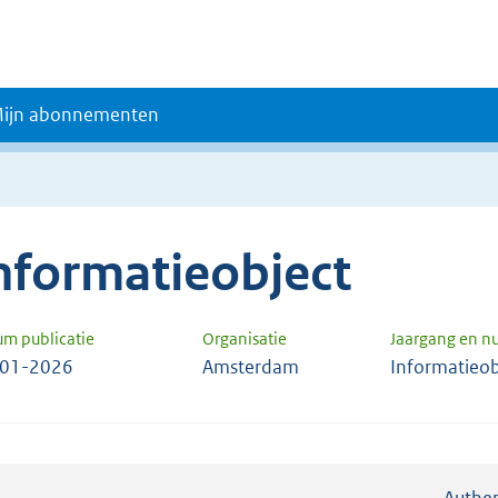
ijn abonnementen
nformatieobject
um publicatie
Organisatie
Jaargang en 
-01-2026
Amsterdam
Informatieob
Authen