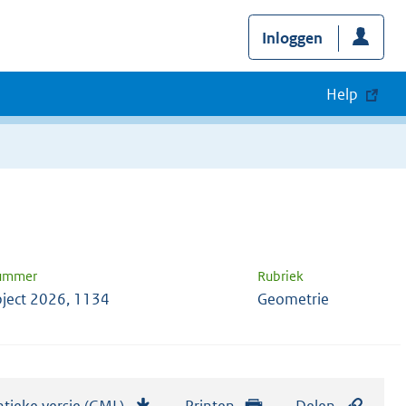
Inloggen
Help
nummer
Rubriek
ject 2026, 1134
Geometrie
tieke versie (GML)
b
Printen
Delen