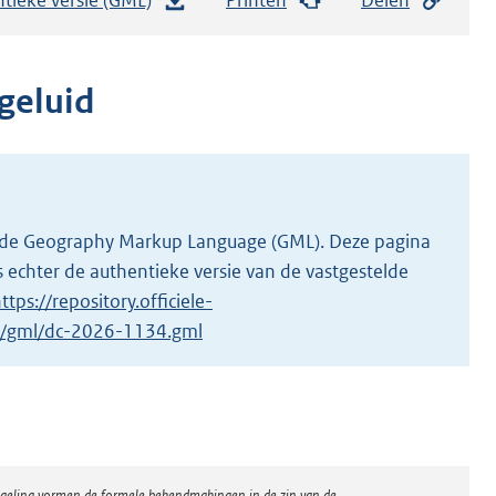
e
s
t
geluid
a
n
d
s
g
 in de Geography Markup Language (GML). Deze pagina
r
 echter de authentieke versie van de vastgestelde
o
ttps://repository.officiele-
o
/1/gml/dc-2026-1134.gml
t
t
e
:
2
regeling vormen de formele bekendmakingen in de zin van de