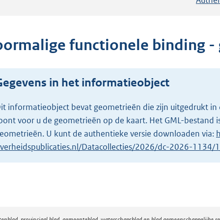
oormalige functionele binding - 
Gegevens in het informatieobject
it informatieobject bevat geometrieën die zijn uitgedrukt
oont voor u de geometrieën op de kaart. Het GML-bestand is
eometrieën. U kunt de authentieke versie downloaden via:
h
verheidspublicaties.nl/Datacollecties/2026/dc-2026-1134
atenblad, provinciaal blad, gemeenteblad, waterschapsblad en blad gemeenschappelijke 