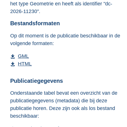
het type Geometrie en heeft als identifier "dc-
o
2026-11230".
o
t
Bestandsformaten
t
e
:
Op dit moment is de publicatie beschikbaar in de
6
volgende formaten:
K
b
D
GML
b
o
D
HTML
e
b
w
o
s
e
n
w
t
s
Publicatiegegevens
l
n
a
t
Onderstaande tabel bevat een overzicht van de
o
l
n
a
publicatiegegevens (metadata) die bij deze
a
o
d
n
publicatie horen. Deze zijn ook als los bestand
d
a
s
d
beschikbaar:
p
d
g
s
u
p
r
g