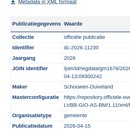
Metadata in XML formaat
b
b
u
o
r
e
l
b
o
o
s
i
l
t
o
Publicatiegegevens
Waarde
t
c
i
t
t
a
a
c
e
t
Collectie
officiële publicatie
n
t
a
:
e
Identifier
dc-2026-11230
d
i
t
6
:
s
Jaargang
2026
e
i
K
o
g
i
e
b
n
JOIN identifier
/join/id/regdata/gm1676/2
r
n
i
b
04-13;09300242
o
f
n
e
Maker
Schouwen-Duiveland
o
o
f
k
t
Masterconfiguratie
https://repository.officiele-
r
o
e
t
LVBB-GIO-AS-BM/1.11/xml
m
r
n
e
a
m
d
Organisatietype
gemeente
:
a
a
Publicatiedatum
2026-04-15
2