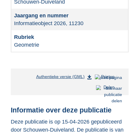
Schouwen-Duiveland
Informatieobject 2026, 11230
Geometrie
Authentieke versie (GML)
b
Printen
e
Delen
s
t
a
n
Informatie over deze publicatie
d
s
Deze publicatie is op 15-04-2026 gepubliceerd
g
door Schouwen-Duiveland. De publicatie is van
r