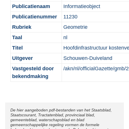
t
a
K
Publicatienaam
Informatieobject
t
b
Publicatienummer
11230
Rubriek
Geometrie
Taal
nl
Titel
Hoofdinfrastructuur kostenve
Uitgever
Schouwen-Duiveland
Vastgesteld door
/akn/nl/officialGazette/gm
bekendmaking
Disclaimer
De hier aangeboden pdf-bestanden van het Staatsblad,
Staatscourant, Tractatenblad, provinciaal blad,
gemeenteblad, waterschapsblad en blad
gemeenschappelijke regeling vormen de formele