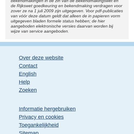
bekendmakingen in de zin van de Bekendmakingswet en
de Rijkswet goedkeuring en bekendmaking verdragen voor
zover ze na 1 juli 2009 zijn uitgegeven. Voor pdf-publicaties
van vóór deze datum geldt dat alleen de in papieren vorm
uitgegeven bladen formele status hebben; de hier
aangeboden elektronische versies daarvan worden bij
wijze van service aangeboden.
Over deze website
Contact
English
Help
Zoeken
Informatie hergebruiken
Privacy en cookies
Toegankelijkheid
Sitemap