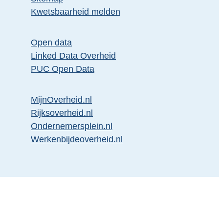
E
Kwetsbaarheid melden
x
t
Open data
e
Linked Data Overheid
r
PUC Open Data
n
e
MijnOverheid.nl
l
E
Rijksoverheid.nl
i
x
E
Ondernemersplein.nl
n
t
x
E
Werkenbijdeoverheid.nl
k
e
t
x
:
r
e
t
n
r
e
e
n
r
l
e
n
i
l
e