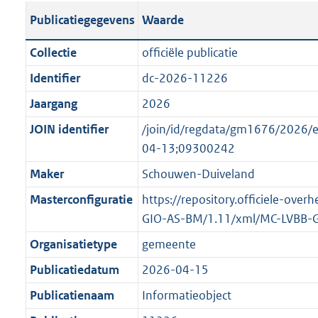
s
l
b
o
o
Publicatiegegevens
Waarde
t
i
l
t
o
a
c
i
t
t
Collectie
officiële publicatie
n
a
c
e
t
Identifier
dc-2026-11226
d
t
a
:
e
s
Jaargang
2026
i
t
2
:
g
e
i
K
o
JOIN identifier
/join/id/regdata/gm1676/202
r
i
e
b
n
04-13;09300242
o
n
i
b
Maker
Schouwen-Duiveland
o
f
n
e
t
Masterconfiguratie
https://repository.officiele-over
o
f
k
t
GIO-AS-BM/1.11/xml/MC-LVBB-
r
o
e
e
m
r
n
Organisatietype
gemeente
:
a
m
d
Publicatiedatum
2026-04-15
2
a
a
K
Publicatienaam
Informatieobject
t
a
b