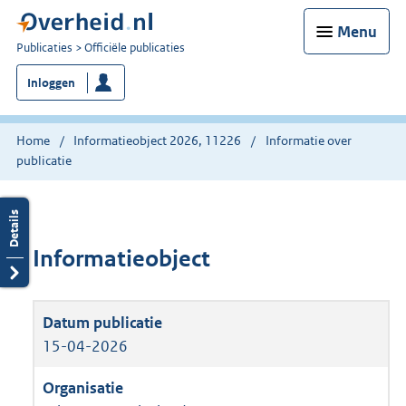
Menu
U
Publicaties
Officiële publicaties
bent
Inloggen
nu
hier:
Home
Informatieobject 2026, 11226
Informatie over
publicatie
Informatieobject
15-04-2026