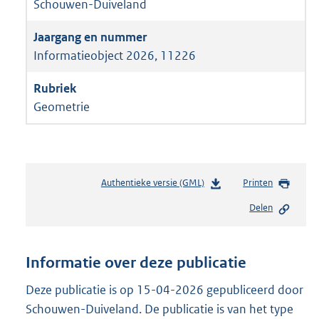
Schouwen-Duiveland
Informatieobject 2026, 11226
Geometrie
Authentieke versie (GML)
b
Printen
e
Delen
s
t
a
n
Informatie over deze publicatie
d
s
Deze publicatie is op 15-04-2026 gepubliceerd door
g
Schouwen-Duiveland. De publicatie is van het type
r