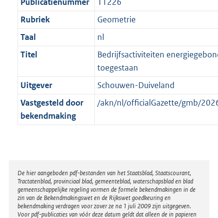
t
Publicatienummer
11226
Rubriek
Geometrie
Taal
nl
Titel
Bedrijfsactiviteiten energiegebon
toegestaan
Uitgever
Schouwen-Duiveland
Vastgesteld door
/akn/nl/officialGazette/gmb/2
bekendmaking
Disclaimer
De hier aangeboden pdf-bestanden van het Staatsblad, Staatscourant,
Tractatenblad, provinciaal blad, gemeenteblad, waterschapsblad en blad
gemeenschappelijke regeling vormen de formele bekendmakingen in de
zin van de Bekendmakingswet en de Rijkswet goedkeuring en
bekendmaking verdragen voor zover ze na 1 juli 2009 zijn uitgegeven.
Voor pdf-publicaties van vóór deze datum geldt dat alleen de in papieren