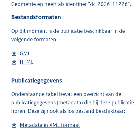
Geometrie en heeft als identifier "dc-2026-11226".
o
o
Bestandsformaten
t
t
Op dit moment is de publicatie beschikbaar in de
e
volgende formaten:
:
2
K
D
GML
b
b
o
D
HTML
e
b
w
o
s
e
n
w
t
s
Publicatiegegevens
l
n
a
t
Onderstaande tabel bevat een overzicht van de
o
l
n
a
publicatiegegevens (metadata) die bij deze publicatie
a
o
d
n
horen. Deze zijn ook als los bestand beschikbaar:
d
a
s
d
p
d
g
s
Metadata in XML formaat
b
u
p
r
g
e
b
u
o
r