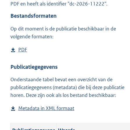
PDF en heeft als identifier "dc-2026-11222".
o
o
Bestandsformaten
t
t
Op dit moment is de publicatie beschikbaar in de
e
volgende formaten:
:
o
n
D
PDF
b
b
o
e
e
w
s
Publicatiegegevens
k
n
t
e
n
Onderstaande tabel bevat een overzicht van de
l
a
d
publicatiegegevens (metadata) die bij deze publicatie
o
n
horen. Deze zijn ook als los bestand beschikbaar:
a
d
d
s
Metadata in XML formaat
b
p
g
e
u
r
s
b
o