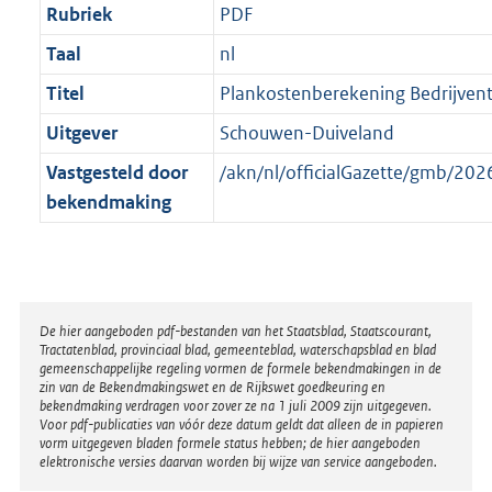
Rubriek
PDF
Taal
nl
Titel
Plankostenberekening Bedrijvente
Uitgever
Schouwen-Duiveland
Vastgesteld door
/akn/nl/officialGazette/gmb/2
bekendmaking
Disclaimer
De hier aangeboden pdf-bestanden van het Staatsblad, Staatscourant,
Tractatenblad, provinciaal blad, gemeenteblad, waterschapsblad en blad
gemeenschappelijke regeling vormen de formele bekendmakingen in de
zin van de Bekendmakingswet en de Rijkswet goedkeuring en
bekendmaking verdragen voor zover ze na 1 juli 2009 zijn uitgegeven.
Voor pdf-publicaties van vóór deze datum geldt dat alleen de in papieren
vorm uitgegeven bladen formele status hebben; de hier aangeboden
elektronische versies daarvan worden bij wijze van service aangeboden.