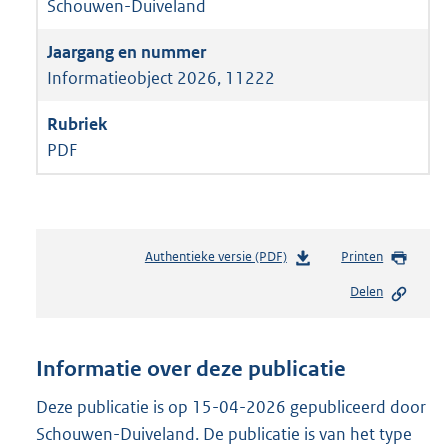
Schouwen-Duiveland
Informatieobject 2026, 11222
PDF
Authentieke versie (PDF)
b
Printen
e
Delen
s
t
a
n
Informatie over deze publicatie
d
s
Deze publicatie is op 15-04-2026 gepubliceerd door
g
Schouwen-Duiveland. De publicatie is van het type
r