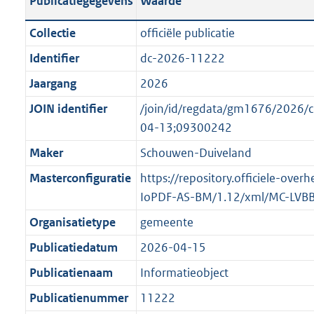
Publicatiegegevens
Waarde
t
l
o
a
i
t
Collectie
officiële publicatie
n
c
t
Identifier
dc-2026-11222
d
a
e
s
Jaargang
2026
t
:
g
i
o
JOIN identifier
/join/id/regdata/gm1676/202
r
e
n
04-13;09300242
o
i
b
Maker
Schouwen-Duiveland
o
n
e
t
Masterconfiguratie
https://repository.officiele-over
f
k
t
IoPDF-AS-BM/1.12/xml/MC-LVB
o
e
e
r
n
Organisatietype
gemeente
:
m
d
Publicatiedatum
2026-04-15
2
a
K
Publicatienaam
Informatieobject
a
b
t
Publicatienummer
11222