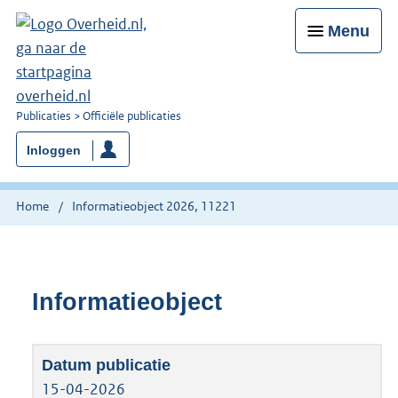
Menu
U
Publicaties
Officiële publicaties
bent
Inloggen
nu
hier:
Home
Informatieobject 2026, 11221
Informatieobject
15-04-2026