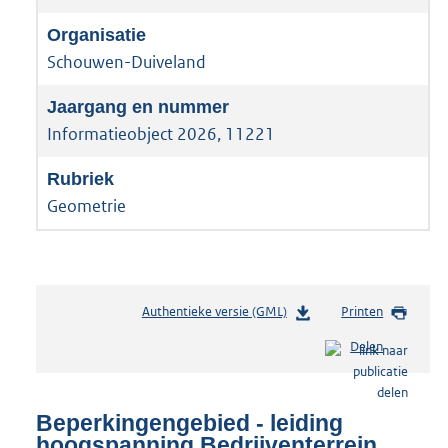
Schouwen-Duiveland
Informatieobject 2026, 11221
Geometrie
Authentieke versie (GML)
b
Printen
e
Delen
s
t
a
n
Beperkingengebied - leiding
d
hoogspanning Bedrijventerrein