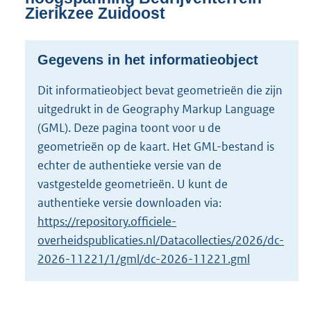
s
Zierikzee Zuidoost
g
r
o
Gegevens in het informatieobject
o
t
Dit informatieobject bevat geometrieën die zijn
t
uitgedrukt in de Geography Markup Language
e
:
(GML). Deze pagina toont voor u de
2
geometrieën op de kaart. Het GML-bestand is
K
echter de authentieke versie van de
b
vastgestelde geometrieën. U kunt de
authentieke versie downloaden via:
https://repository.officiele-
overheidspublicaties.nl/Datacollecties/2026/dc-
2026-11221/1/gml/dc-2026-11221.gml