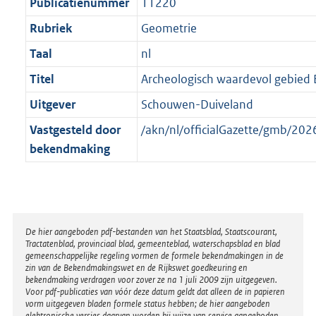
t
Publicatienummer
11220
Rubriek
Geometrie
Taal
nl
Titel
Archeologisch waardevol gebied B
Uitgever
Schouwen-Duiveland
Vastgesteld door
/akn/nl/officialGazette/gmb/2
bekendmaking
Disclaimer
De hier aangeboden pdf-bestanden van het Staatsblad, Staatscourant,
Tractatenblad, provinciaal blad, gemeenteblad, waterschapsblad en blad
gemeenschappelijke regeling vormen de formele bekendmakingen in de
zin van de Bekendmakingswet en de Rijkswet goedkeuring en
bekendmaking verdragen voor zover ze na 1 juli 2009 zijn uitgegeven.
Voor pdf-publicaties van vóór deze datum geldt dat alleen de in papieren
vorm uitgegeven bladen formele status hebben; de hier aangeboden
elektronische versies daarvan worden bij wijze van service aangeboden.