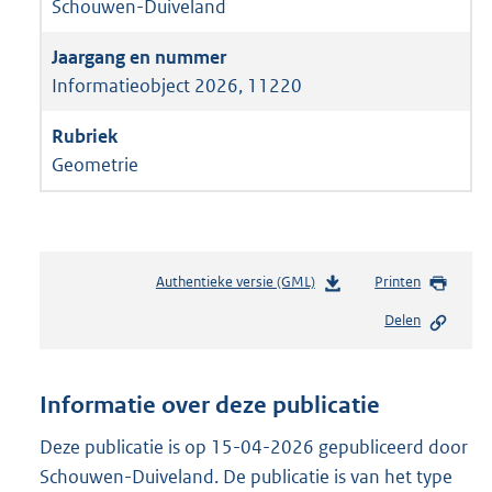
Schouwen-Duiveland
Informatieobject 2026, 11220
Geometrie
Authentieke versie (GML)
b
Printen
e
Delen
s
t
a
n
Informatie over deze publicatie
d
s
Deze publicatie is op 15-04-2026 gepubliceerd door
g
Schouwen-Duiveland. De publicatie is van het type
r