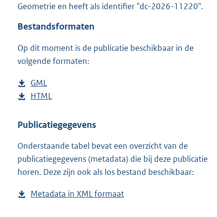
Geometrie en heeft als identifier "dc-2026-11220".
o
o
Bestandsformaten
t
t
Op dit moment is de publicatie beschikbaar in de
e
volgende formaten:
:
7
K
D
GML
b
b
o
D
HTML
e
b
w
o
s
e
n
w
t
s
Publicatiegegevens
l
n
a
t
Onderstaande tabel bevat een overzicht van de
o
l
n
a
publicatiegegevens (metadata) die bij deze publicatie
a
o
d
n
horen. Deze zijn ook als los bestand beschikbaar:
d
a
s
d
p
d
g
s
Metadata in XML formaat
b
u
p
r
g
e
b
u
o
r