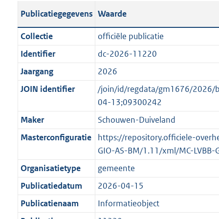
s
l
b
o
o
Publicatiegegevens
Waarde
t
i
l
t
o
a
c
i
t
t
Collectie
officiële publicatie
n
a
c
e
t
Identifier
dc-2026-11220
d
t
a
:
e
s
Jaargang
2026
i
t
7
:
g
e
i
K
o
JOIN identifier
/join/id/regdata/gm1676/202
r
i
e
b
n
04-13;09300242
o
n
i
b
Maker
Schouwen-Duiveland
o
f
n
e
t
Masterconfiguratie
https://repository.officiele-over
o
f
k
t
GIO-AS-BM/1.11/xml/MC-LVBB-
r
o
e
e
m
r
n
Organisatietype
gemeente
:
a
m
d
Publicatiedatum
2026-04-15
2
a
a
K
Publicatienaam
Informatieobject
t
a
b