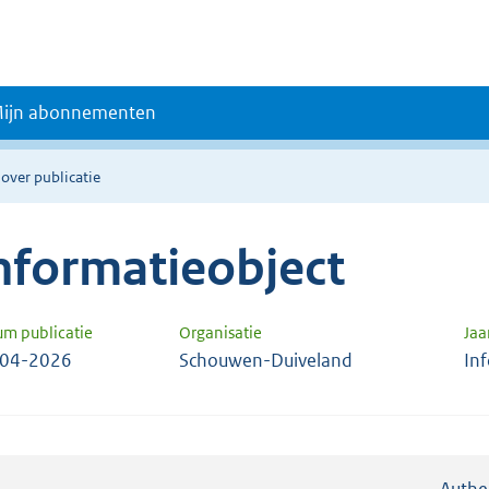
ijn abonnementen
 over publicatie
nformatieobject
um publicatie
Organisatie
Jaa
-04-2026
Schouwen-Duiveland
In
Authe