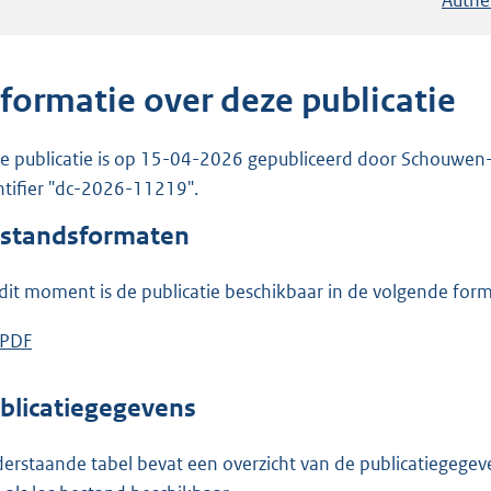
nformatie over deze publicatie
e publicatie is op 15-04-2026 gepubliceerd door Schouwen-Du
ntifier "dc-2026-11219".
standsformaten
dit moment is de publicatie beschikbaar in de volgende for
D
PDF
b
o
e
w
s
blicatiegegevens
n
t
l
a
erstaande tabel bevat een overzicht van de publicatiegegeven
o
n