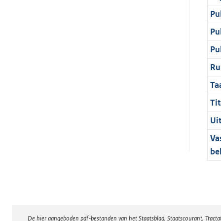
Pu
Pu
Pu
Ru
Ta
Tit
Ui
Va
be
De hier aangeboden pdf-bestanden van het Staatsblad, Staatscourant, Tract