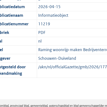
:
r
n
blicatiedatum
2026-04-15
2
m
d
K
a
blicatienaam
Informatieobject
b
a
blicatienummer
11219
t
briek
PDF
al
nl
el
Raming woonrijp maken Bedrijventerre
tgever
Schouwen-Duiveland
stgesteld door
/akn/nl/officialGazette/gmb/2026/
kendmaking
atenblad, provinciaal blad, gemeenteblad, waterschapsblad en blad gemeenschappelijke 