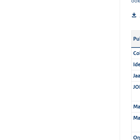
ook
Pu
Col
Ide
Ja
JOI
Ma
Ma
Or