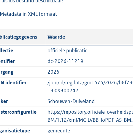
 als los bestand beschikbaar:
a
d
Metadata in XML formaat
b
d
s
e
p
g
s
u
r
blicatiegegevens
Waarde
t
b
o
a
l
o
lectie
officiële publicatie
n
i
t
ntifier
dc-2026-11219
d
c
t
s
a
e
argang
2026
g
t
:
N identifier
/join/id/regdata/gm1676/2026/b6f
r
i
o
13;09300242
o
e
n
ker
Schouwen-Duiveland
o
i
b
t
n
e
sterconfiguratie
https://repository.officiele-overheid
t
f
k
BM/1.12/xml/MC-LVBB-IoPDF-AS-BM.
e
o
e
ganisatietype
gemeente