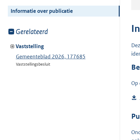
meer
van:
Informatie over publicatie
I
Toon
Gerelateerd
meer
Dez
van:
Vaststelling
ide
Gemeenteblad 2026, 177685
Vaststellingsbesluit
Be
Op 
Pu
Ond