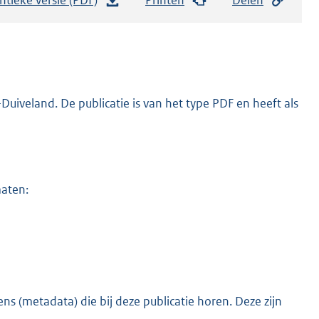
e
s
t
a
n
iveland. De publicatie is van het type PDF en heeft als
d
s
g
r
maten:
o
o
t
t
e
:
s (metadata) die bij deze publicatie horen. Deze zijn
o