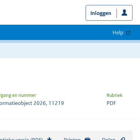
Inloggen
Help
rgang en nummer
Rubriek
formatieobject 2026, 11219
PDF
ntieke versie (PDF)
b
Printen
Delen