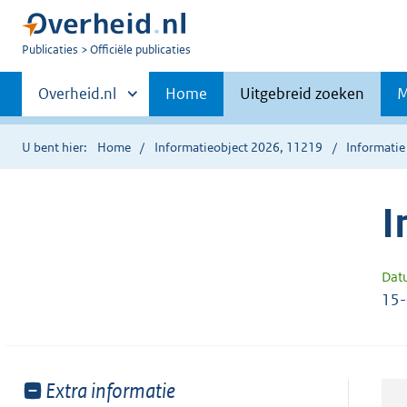
U
Publicaties
Officiële publicaties
bent
Primaire
nu
Andere
Overheid.nl
Home
Uitgebreid zoeken
M
hier:
sites
navigatie
binnen
U bent hier:
Home
Informatieobject 2026, 11219
Informatie
I
Dat
15
Toon
Extra informatie