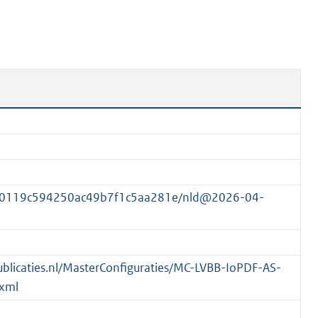
n
b
e
k
e
n
d
730119c594250ac49b7f1c5aa281e/nld@2026-04-
spublicaties.nl/MasterConfiguraties/MC-LVBB-IoPDF-AS-
xml