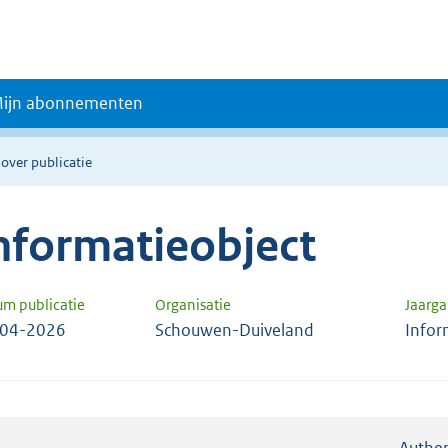
ijn abonnementen
 over publicatie
nformatieobject
um publicatie
Organisatie
Jaarg
-04-2026
Schouwen-Duiveland
Infor
Authen