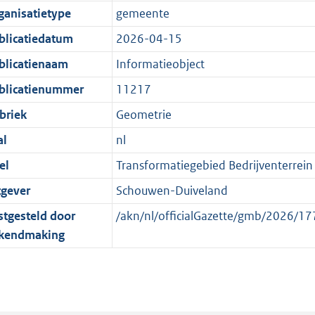
e
r
o
e
ganisatietype
gemeente
:
m
r
n
blicatiedatum
2026-04-15
2
a
m
d
K
a
a
blicatienaam
Informatieobject
b
t
a
blicatienummer
11217
t
briek
Geometrie
al
nl
el
Transformatiegebied Bedrijventerrein 
tgever
Schouwen-Duiveland
stgesteld door
/akn/nl/officialGazette/gmb/2026/
kendmaking