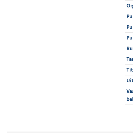
Or
Pu
Pu
Pu
Ru
Ta
Tit
Ui
Va
be