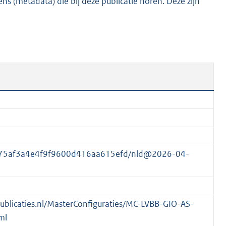
s (metadata) die bij deze publicatie horen. Deze zijn
K
b
5b75af3a4e4f9f9600d416aa615efd/nld@2026-04-
spublicaties.nl/MasterConfiguraties/MC-LVBB-GIO-AS-
ml