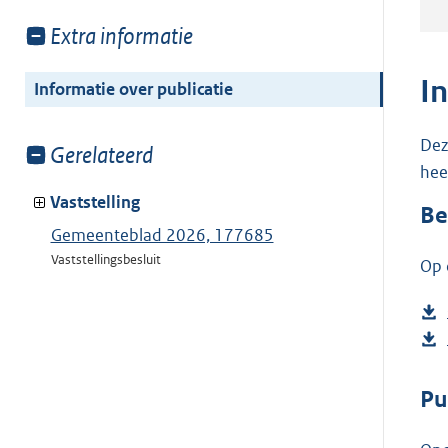
Toon
Extra informatie
meer
van:
I
Informatie over publicatie
Dez
Toon
Gerelateerd
hee
meer
van:
Vaststelling
Be
Gemeenteblad 2026, 177685
Vaststellingsbesluit
Op 
Pu