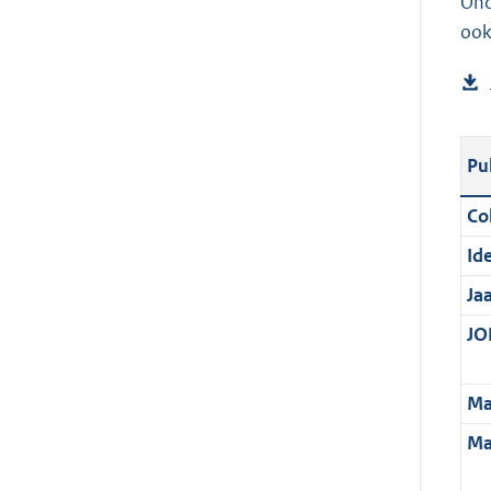
Ond
ook
Pu
Col
Ide
Ja
JOI
Ma
Ma