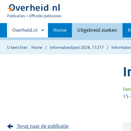
U
Publicaties
Officiële publicaties
bent
Primaire
nu
Andere
Overheid.nl
Home
Uitgebreid zoeken
M
hier:
sites
navigatie
binnen
U bent hier:
Home
Informatieobject 2026, 11217
Informatie
I
Dat
15
Terug naar de publicatie