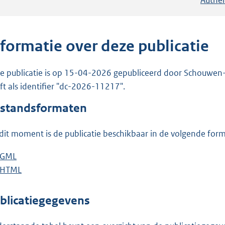
nformatie over deze publicatie
e publicatie is op 15-04-2026 gepubliceerd door Schouwen-D
ft als identifier "dc-2026-11217".
standsformaten
dit moment is de publicatie beschikbaar in de volgende for
D
GML
b
o
D
HTML
e
b
w
o
s
e
n
w
t
s
blicatiegegevens
l
n
a
t
o
l
n
a