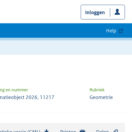
Inloggen
Help
ang en nummer
Rubriek
matieobject 2026, 11217
Geometrie
tieke versie (GML)
b
Printen
Delen