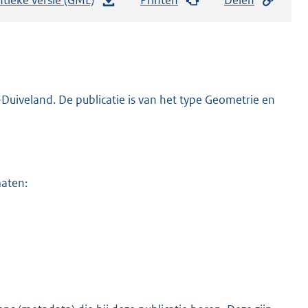
e
s
t
a
n
uiveland. De publicatie is van het type Geometrie en
d
s
g
r
maten:
o
o
t
t
e
:
6