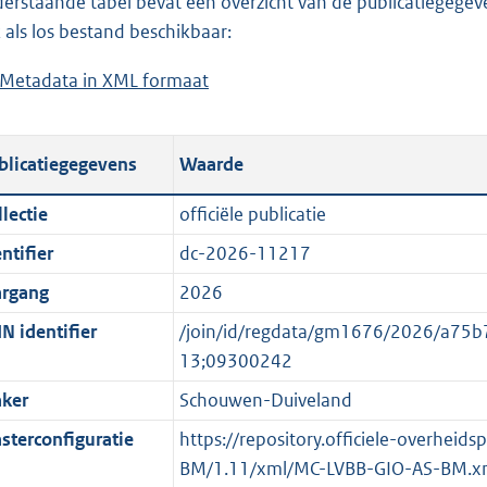
erstaande tabel bevat een overzicht van de publicatiegegeven
a
o
d
n
 als los bestand beschikbaar:
d
a
s
d
Metadata in XML formaat
b
p
d
g
s
e
u
p
r
g
s
b
u
o
r
blicatiegegevens
Waarde
t
l
b
o
o
a
i
l
t
o
lectie
officiële publicatie
n
c
i
t
t
ntifier
dc-2026-11217
d
a
c
e
t
s
t
a
:
e
argang
2026
g
i
t
6
:
N identifier
/join/id/regdata/gm1676/2026/a7
r
e
i
K
o
13;09300242
o
i
e
b
n
ker
Schouwen-Duiveland
o
n
i
b
t
f
n
e
sterconfiguratie
https://repository.officiele-overheid
t
o
f
k
BM/1.11/xml/MC-LVBB-GIO-AS-BM.x