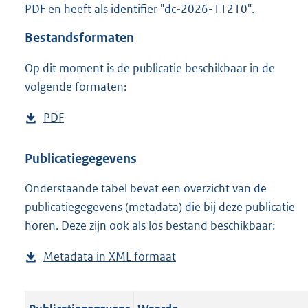
PDF en heeft als identifier "dc-2026-11210".
o
o
Bestandsformaten
t
t
Op dit moment is de publicatie beschikbaar in de
e
volgende formaten:
:
o
n
D
PDF
b
b
o
e
e
w
s
Publicatiegegevens
k
n
t
e
n
Onderstaande tabel bevat een overzicht van de
l
a
d
publicatiegegevens (metadata) die bij deze publicatie
o
n
horen. Deze zijn ook als los bestand beschikbaar:
a
d
d
s
Metadata in XML formaat
b
p
g
e
u
r
s
b
o