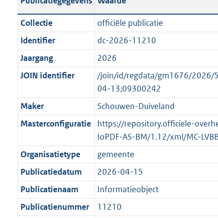
Publicatiegegevens
Waarde
t
l
o
a
i
t
Collectie
officiële publicatie
n
c
t
Identifier
dc-2026-11210
d
a
e
s
Jaargang
2026
t
:
g
i
o
JOIN identifier
/join/id/regdata/gm1676/202
r
e
n
04-13;09300242
o
i
b
Maker
Schouwen-Duiveland
o
n
e
t
Masterconfiguratie
https://repository.officiele-over
f
k
t
IoPDF-AS-BM/1.12/xml/MC-LVB
o
e
e
r
n
Organisatietype
gemeente
:
m
d
Publicatiedatum
2026-04-15
2
a
K
Publicatienaam
Informatieobject
a
b
t
Publicatienummer
11210