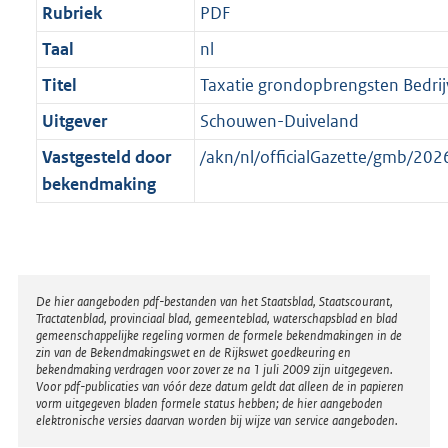
Rubriek
PDF
Taal
nl
Titel
Taxatie grondopbrengsten Bedrijv
Uitgever
Schouwen-Duiveland
Vastgesteld door
/akn/nl/officialGazette/gmb/2
bekendmaking
Disclaimer
De hier aangeboden pdf-bestanden van het Staatsblad, Staatscourant,
Tractatenblad, provinciaal blad, gemeenteblad, waterschapsblad en blad
gemeenschappelijke regeling vormen de formele bekendmakingen in de
zin van de Bekendmakingswet en de Rijkswet goedkeuring en
bekendmaking verdragen voor zover ze na 1 juli 2009 zijn uitgegeven.
Voor pdf-publicaties van vóór deze datum geldt dat alleen de in papieren
vorm uitgegeven bladen formele status hebben; de hier aangeboden
elektronische versies daarvan worden bij wijze van service aangeboden.