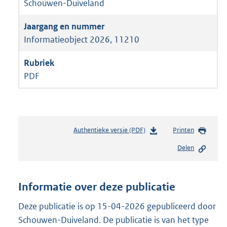
Schouwen-Duiveland
Informatieobject 2026, 11210
PDF
Authentieke versie (PDF)
b
Printen
e
Delen
s
t
a
n
Informatie over deze publicatie
d
s
Deze publicatie is op 15-04-2026 gepubliceerd door
g
Schouwen-Duiveland. De publicatie is van het type
r