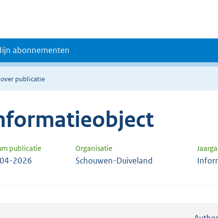
ijn abonnementen
 over publicatie
nformatieobject
um publicatie
Organisatie
Jaarg
-04-2026
Schouwen-Duiveland
Infor
Authen