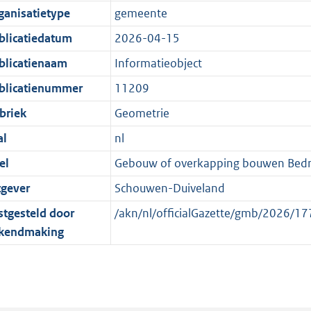
e
r
o
e
ganisatietype
gemeente
:
m
r
n
blicatiedatum
2026-04-15
2
a
m
d
K
a
a
blicatienaam
Informatieobject
b
t
a
blicatienummer
11209
t
briek
Geometrie
al
nl
el
Gebouw of overkapping bouwen Bedrijv
tgever
Schouwen-Duiveland
stgesteld door
/akn/nl/officialGazette/gmb/2026/
kendmaking