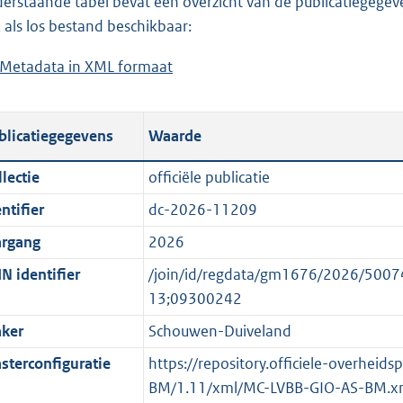
erstaande tabel bevat een overzicht van de publicatiegegeven
a
o
d
n
 als los bestand beschikbaar:
d
a
s
d
Metadata in XML formaat
b
p
d
g
s
e
u
p
r
g
s
b
u
o
r
blicatiegegevens
Waarde
t
l
b
o
o
a
i
l
t
o
lectie
officiële publicatie
n
c
i
t
t
ntifier
dc-2026-11209
d
a
c
e
t
s
t
a
:
e
argang
2026
g
i
t
3
:
N identifier
/join/id/regdata/gm1676/2026/50
r
e
i
K
o
13;09300242
o
i
e
b
n
ker
Schouwen-Duiveland
o
n
i
b
t
f
n
e
sterconfiguratie
https://repository.officiele-overheid
t
o
f
k
BM/1.11/xml/MC-LVBB-GIO-AS-BM.x