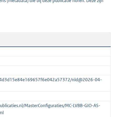
s (metadata) die bij deze publicatie horen. Deze zijn
K
b
074d3d15e84e169657f6e042a57372/nld@2026-04-
spublicaties.nl/MasterConfiguraties/MC-LVBB-GIO-AS-
ml