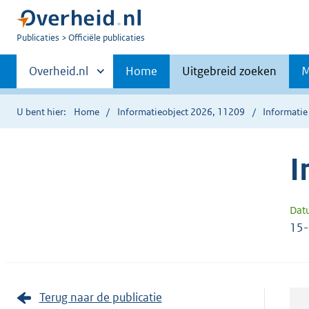
U
Publicaties
Officiële publicaties
bent
Primaire
nu
Andere
Overheid.nl
Home
Uitgebreid zoeken
M
hier:
sites
navigatie
binnen
U bent hier:
Home
Informatieobject 2026, 11209
Informatie
I
Dat
15
Terug naar de publicatie