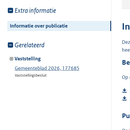
Toon
Extra informatie
meer
van:
I
Informatie over publicatie
Dez
Toon
Gerelateerd
hee
meer
van:
Vaststelling
Be
Gemeenteblad 2026, 177685
Vaststellingsbesluit
Op 
Pu