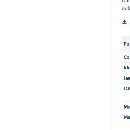
Ond
ook
Pu
Col
Ide
Ja
JOI
Ma
Ma