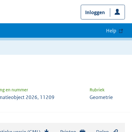
Inloggen
Help
ang en nummer
Rubriek
matieobject 2026, 11209
Geometrie
tieke versie (GML)
b
Printen
Delen