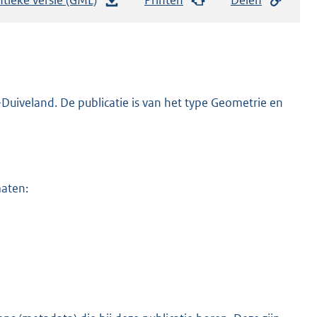
e
s
t
a
n
uiveland. De publicatie is van het type Geometrie en
d
s
g
r
maten:
o
o
t
t
e
:
3