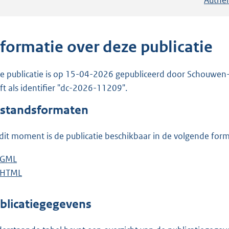
nformatie over deze publicatie
e publicatie is op 15-04-2026 gepubliceerd door Schouwen-D
ft als identifier "dc-2026-11209".
standsformaten
dit moment is de publicatie beschikbaar in de volgende for
D
GML
b
o
D
HTML
e
b
w
o
s
e
n
w
t
s
blicatiegegevens
l
n
a
t
o
l
n
a