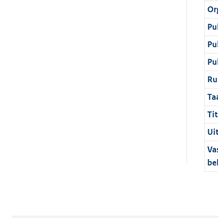
Or
Pu
Pu
Pu
Ru
Ta
Tit
Ui
Va
be