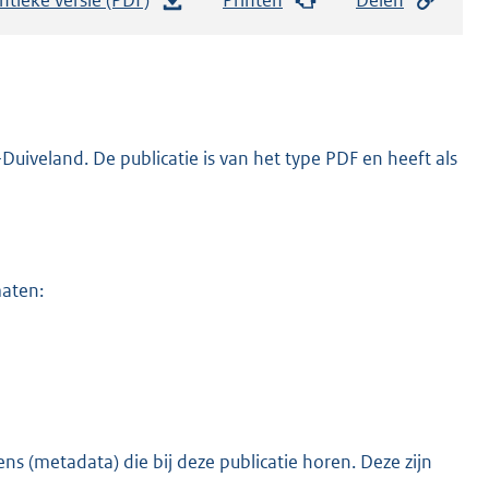
e
s
t
a
n
iveland. De publicatie is van het type PDF en heeft als
d
s
g
r
maten:
o
o
t
t
e
:
s (metadata) die bij deze publicatie horen. Deze zijn
o