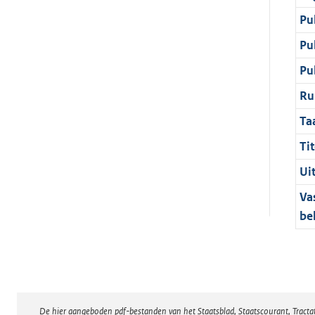
Pu
Pu
Pu
Ru
Ta
Tit
Ui
Va
be
De hier aangeboden pdf-bestanden van het Staatsblad, Staatscourant, Tract