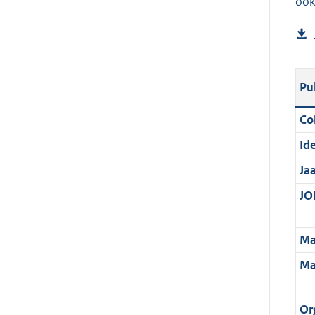
ook
Pu
Col
Ide
Ja
JOI
Ma
Ma
Or