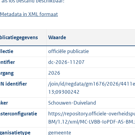
 als los bestand beschikbaar:
a
d
Metadata in XML formaat
b
d
s
e
p
g
s
u
r
blicatiegegevens
Waarde
t
b
o
a
l
o
lectie
officiële publicatie
n
i
t
ntifier
dc-2026-11207
d
c
t
s
a
e
argang
2026
g
t
:
N identifier
/join/id/regdata/gm1676/2026/44
r
i
o
13;09300242
o
e
n
ker
Schouwen-Duiveland
o
i
b
t
n
e
sterconfiguratie
https://repository.officiele-overheid
t
f
k
BM/1.12/xml/MC-LVBB-IoPDF-AS-BM.
e
o
e
ganisatietype
gemeente