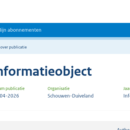
ijn abonnementen
 over publicatie
nformatieobject
um publicatie
Organisatie
Jaa
-04-2026
Schouwen-Duiveland
In
Authe