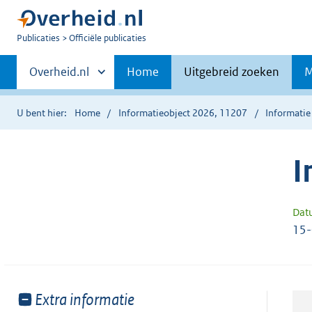
U
Publicaties
Officiële publicaties
bent
Primaire
nu
Andere
Overheid.nl
Home
Uitgebreid zoeken
M
hier:
sites
navigatie
binnen
U bent hier:
Home
Informatieobject 2026, 11207
Informatie
I
Dat
15
Toon
Extra informatie