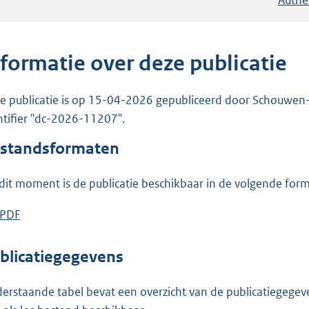
nformatie over deze publicatie
e publicatie is op 15-04-2026 gepubliceerd door Schouwen-Du
ntifier "dc-2026-11207".
standsformaten
dit moment is de publicatie beschikbaar in de volgende for
D
PDF
b
o
e
w
s
blicatiegegevens
n
t
l
a
erstaande tabel bevat een overzicht van de publicatiegegeven
o
n