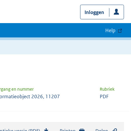
Inloggen
Help
rgang en nummer
Rubriek
formatieobject 2026, 11207
PDF
ntieke versie (PDF)
b
Printen
Delen