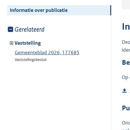
meer
van:
Informatie over publicatie
I
Toon
Gerelateerd
meer
Dez
van:
Vaststelling
ide
Gemeenteblad 2026, 177685
Vaststellingsbesluit
Be
Op 
Pu
Ond