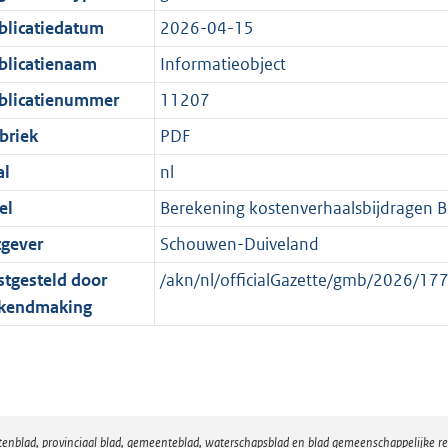
:
r
n
blicatiedatum
2026-04-15
2
m
d
K
a
blicatienaam
Informatieobject
b
a
blicatienummer
11207
t
briek
PDF
al
nl
el
Berekening kostenverhaalsbijdragen Be
tgever
Schouwen-Duiveland
stgesteld door
/akn/nl/officialGazette/gmb/2026/
kendmaking
atenblad, provinciaal blad, gemeenteblad, waterschapsblad en blad gemeenschappelijke 