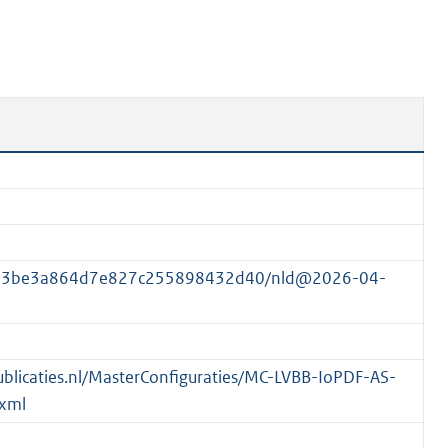
n
b
e
k
e
n
d
11e3be3a864d7e827c255898432d40/nld@2026-04-
spublicaties.nl/MasterConfiguraties/MC-LVBB-IoPDF-AS-
xml