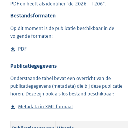
PDF en heeft als identifier "dc-2026-11206".
o
o
Bestandsformaten
t
t
Op dit moment is de publicatie beschikbaar in de
e
volgende formaten:
:
o
n
D
PDF
b
b
o
e
e
w
s
Publicatiegegevens
k
n
t
e
n
Onderstaande tabel bevat een overzicht van de
l
a
d
publicatiegegevens (metadata) die bij deze publicatie
o
n
horen. Deze zijn ook als los bestand beschikbaar:
a
d
d
s
Metadata in XML formaat
b
p
g
e
u
r
s
b
o