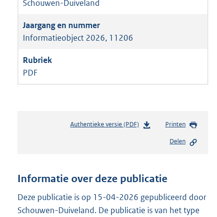
Schouwen-Duiveland
Informatieobject 2026, 11206
PDF
Authentieke versie (PDF)
b
Printen
e
Delen
s
t
a
n
Informatie over deze publicatie
d
s
Deze publicatie is op 15-04-2026 gepubliceerd door
g
Schouwen-Duiveland. De publicatie is van het type
r