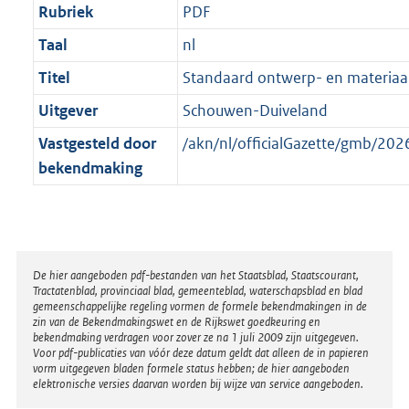
Rubriek
PDF
Taal
nl
Titel
Standaard ontwerp- en materiaal
Uitgever
Schouwen-Duiveland
Vastgesteld door
/akn/nl/officialGazette/gmb/2
bekendmaking
Disclaimer
De hier aangeboden pdf-bestanden van het Staatsblad, Staatscourant,
Tractatenblad, provinciaal blad, gemeenteblad, waterschapsblad en blad
gemeenschappelijke regeling vormen de formele bekendmakingen in de
zin van de Bekendmakingswet en de Rijkswet goedkeuring en
bekendmaking verdragen voor zover ze na 1 juli 2009 zijn uitgegeven.
Voor pdf-publicaties van vóór deze datum geldt dat alleen de in papieren
vorm uitgegeven bladen formele status hebben; de hier aangeboden
elektronische versies daarvan worden bij wijze van service aangeboden.