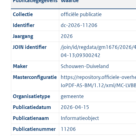
Publicatiegegevens
Waarde
t
l
o
a
i
t
Collectie
officiële publicatie
n
c
t
Identifier
dc-2026-11206
d
a
e
s
Jaargang
2026
t
:
g
i
o
JOIN identifier
/join/id/regdata/gm1676/202
r
e
n
04-13;09300242
o
i
b
Maker
Schouwen-Duiveland
o
n
e
t
Masterconfiguratie
https://repository.officiele-over
f
k
t
IoPDF-AS-BM/1.12/xml/MC-LVB
o
e
e
r
n
Organisatietype
gemeente
:
m
d
Publicatiedatum
2026-04-15
2
a
K
Publicatienaam
Informatieobject
a
b
t
Publicatienummer
11206