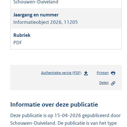
Schouwen-Duiveland
Informatieobject 2026, 11205
PDF
Authentieke versie (PDF)
b
Printen
e
Delen
s
t
a
n
Informatie over deze publicatie
d
s
Deze publicatie is op 15-04-2026 gepubliceerd door
g
Schouwen-Duiveland. De publicatie is van het type
r