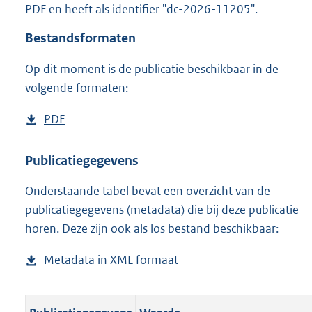
PDF en heeft als identifier "dc-2026-11205".
o
o
Bestandsformaten
t
t
Op dit moment is de publicatie beschikbaar in de
e
volgende formaten:
:
o
n
D
PDF
b
b
o
e
e
w
s
Publicatiegegevens
k
n
t
e
n
Onderstaande tabel bevat een overzicht van de
l
a
d
publicatiegegevens (metadata) die bij deze publicatie
o
n
horen. Deze zijn ook als los bestand beschikbaar:
a
d
d
s
Metadata in XML formaat
b
p
g
e
u
r
s
b
o