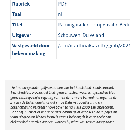
Rubriek
PDF
Taal
nl
Titel
Raming nadeelcompensatie Bedrij
Uitgever
Schouwen-Duiveland
Vastgesteld door
/akn/nl/officialGazette/gmb/2
bekendmaking
Disclaimer
De hier aangeboden pdf-bestanden van het Staatsblad, Staatscourant,
Tractatenblad, provinciaal blad, gemeenteblad, waterschapsblad en blad
gemeenschappelijke regeling vormen de formele bekendmakingen in de
zin van de Bekendmakingswet en de Rijkswet goedkeuring en
bekendmaking verdragen voor zover ze na 1 juli 2009 zijn uitgegeven.
Voor pdf-publicaties van vóór deze datum geldt dat alleen de in papieren
vorm uitgegeven bladen formele status hebben; de hier aangeboden
elektronische versies daarvan worden bij wijze van service aangeboden.