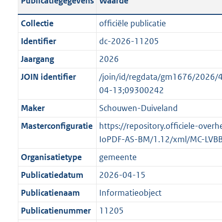
Publicatiegegevens
Waarde
t
l
o
a
i
t
Collectie
officiële publicatie
n
c
t
Identifier
dc-2026-11205
d
a
e
s
Jaargang
2026
t
:
g
i
o
JOIN identifier
/join/id/regdata/gm1676/202
r
e
n
04-13;09300242
o
i
b
Maker
Schouwen-Duiveland
o
n
e
t
Masterconfiguratie
https://repository.officiele-over
f
k
t
IoPDF-AS-BM/1.12/xml/MC-LVB
o
e
e
r
n
Organisatietype
gemeente
:
m
d
Publicatiedatum
2026-04-15
2
a
K
Publicatienaam
Informatieobject
a
b
t
Publicatienummer
11205