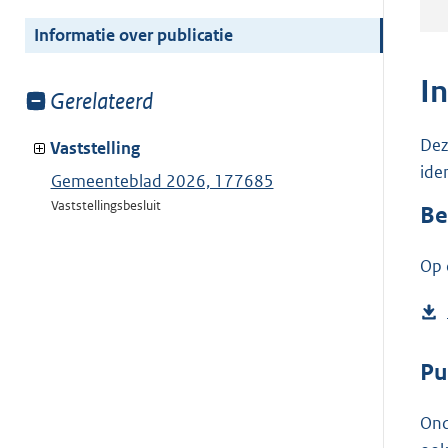
meer
van:
Informatie over publicatie
I
Toon
Gerelateerd
meer
Dez
van:
Vaststelling
ide
Gemeenteblad 2026, 177685
Vaststellingsbesluit
Be
Op 
Pu
Ond