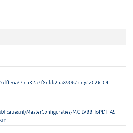
n
b
e
k
e
n
d
8a5dffe6a44eb82a7f8dbb2aa8906/nld@2026-04-
spublicaties.nl/MasterConfiguraties/MC-LVBB-IoPDF-AS-
xml