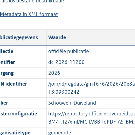
 als los bestand beschikbaar:
a
d
Metadata in XML formaat
b
d
s
e
p
g
s
u
r
blicatiegegevens
Waarde
t
b
o
a
l
o
lectie
officiële publicatie
n
i
t
ntifier
dc-2026-11200
d
c
t
s
a
e
argang
2026
g
t
:
N identifier
/join/id/regdata/gm1676/2026/20e
r
i
o
13;09300242
o
e
n
ker
Schouwen-Duiveland
o
i
b
t
n
e
sterconfiguratie
https://repository.officiele-overheid
t
f
k
BM/1.12/xml/MC-LVBB-IoPDF-AS-BM.
e
o
e
ganisatietype
gemeente