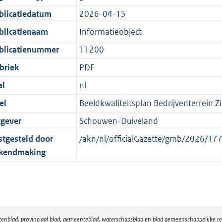
:
r
n
blicatiedatum
2026-04-15
2
m
d
K
a
blicatienaam
Informatieobject
b
a
blicatienummer
11200
t
briek
PDF
al
nl
el
Beeldkwaliteitsplan Bedrijventerrein Z
tgever
Schouwen-Duiveland
stgesteld door
/akn/nl/officialGazette/gmb/2026/
kendmaking
atenblad, provinciaal blad, gemeenteblad, waterschapsblad en blad gemeenschappelijke 