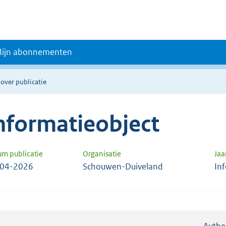
ijn abonnementen
 over publicatie
nformatieobject
um publicatie
Organisatie
Jaa
-04-2026
Schouwen-Duiveland
In
Authe