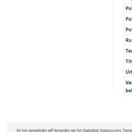
Pu
Pu
Pu
Ru
Ta
Tit
Ui
Va
be
De hier aangeboden pdf-bestanden van het Staatsblad, Staatscourant, Tract