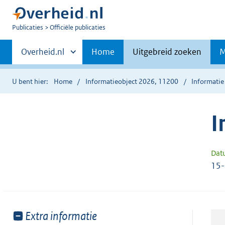
U
Publicaties
Officiële publicaties
bent
Primaire
nu
Andere
Overheid.nl
Home
Uitgebreid zoeken
M
hier:
sites
navigatie
binnen
U bent hier:
Home
Informatieobject 2026, 11200
Informatie
I
Dat
15
Toon
Extra informatie