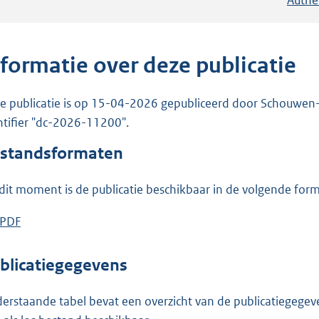
nformatie over deze publicatie
e publicatie is op 15-04-2026 gepubliceerd door Schouwen-Du
ntifier "dc-2026-11200".
standsformaten
dit moment is de publicatie beschikbaar in de volgende for
D
PDF
b
o
e
w
s
blicatiegegevens
n
t
l
a
erstaande tabel bevat een overzicht van de publicatiegegeven
o
n