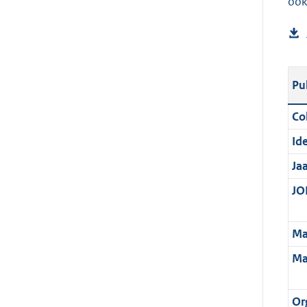
ook
Pu
Col
Ide
Ja
JOI
Ma
Ma
Or