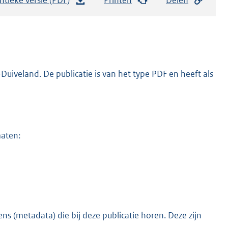
e
s
t
a
n
iveland. De publicatie is van het type PDF en heeft als
d
s
g
r
maten:
o
o
t
t
e
:
s (metadata) die bij deze publicatie horen. Deze zijn
o