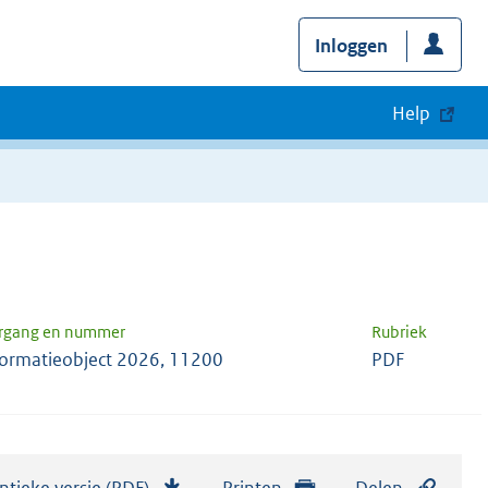
Inloggen
Help
rgang en nummer
Rubriek
formatieobject 2026, 11200
PDF
ntieke versie (PDF)
b
Printen
Delen