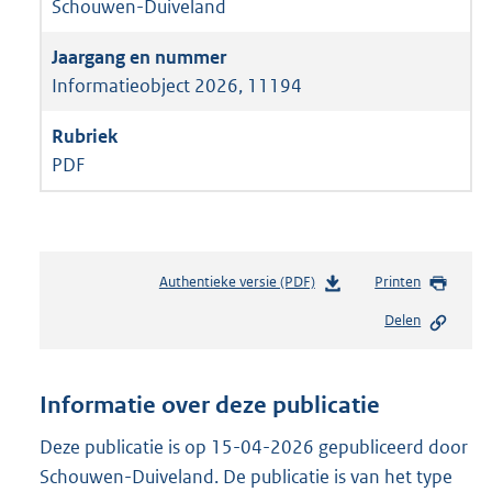
Schouwen-Duiveland
Informatieobject 2026, 11194
PDF
Authentieke versie (PDF)
b
Printen
e
Delen
s
t
a
n
Informatie over deze publicatie
d
s
Deze publicatie is op 15-04-2026 gepubliceerd door
g
Schouwen-Duiveland. De publicatie is van het type
r