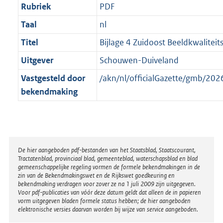
Rubriek
PDF
Taal
nl
Titel
Bijlage 4 Zuidoost Beeldkwaliteit
Uitgever
Schouwen-Duiveland
Vastgesteld door
/akn/nl/officialGazette/gmb/2
bekendmaking
Disclaimer
De hier aangeboden pdf-bestanden van het Staatsblad, Staatscourant,
Tractatenblad, provinciaal blad, gemeenteblad, waterschapsblad en blad
gemeenschappelijke regeling vormen de formele bekendmakingen in de
zin van de Bekendmakingswet en de Rijkswet goedkeuring en
bekendmaking verdragen voor zover ze na 1 juli 2009 zijn uitgegeven.
Voor pdf-publicaties van vóór deze datum geldt dat alleen de in papieren
vorm uitgegeven bladen formele status hebben; de hier aangeboden
elektronische versies daarvan worden bij wijze van service aangeboden.