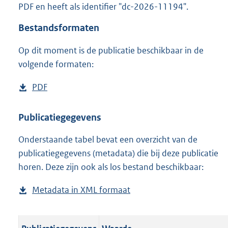
PDF en heeft als identifier "dc-2026-11194".
o
o
Bestandsformaten
t
t
Op dit moment is de publicatie beschikbaar in de
e
volgende formaten:
:
o
n
D
PDF
b
b
o
e
e
w
s
Publicatiegegevens
k
n
t
e
n
Onderstaande tabel bevat een overzicht van de
l
a
d
publicatiegegevens (metadata) die bij deze publicatie
o
n
horen. Deze zijn ook als los bestand beschikbaar:
a
d
d
s
Metadata in XML formaat
b
p
g
e
u
r
s
b
o