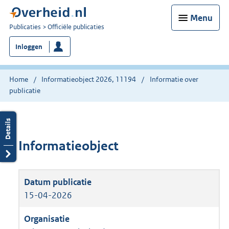
Menu
U
Publicaties
Officiële publicaties
bent
Inloggen
nu
hier:
Home
Informatieobject 2026, 11194
Informatie over
publicatie
Informatieobject
15-04-2026