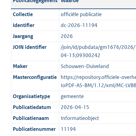
Publicatiegegevens
Waarde
t
l
o
a
i
t
Collectie
officiële publicatie
n
c
t
Identifier
dc-2026-11194
d
a
e
s
Jaargang
2026
t
:
g
i
o
JOIN identifier
/join/id/pubdata/gm1676/202
r
e
n
04-13;09300242
o
i
b
Maker
Schouwen-Duiveland
o
n
e
t
Masterconfiguratie
https://repository.officiele-over
f
k
t
IoPDF-AS-BM/1.12/xml/MC-LVB
o
e
e
r
n
Organisatietype
gemeente
:
m
d
Publicatiedatum
2026-04-15
1
a
K
Publicatienaam
Informatieobject
a
b
t
Publicatienummer
11194