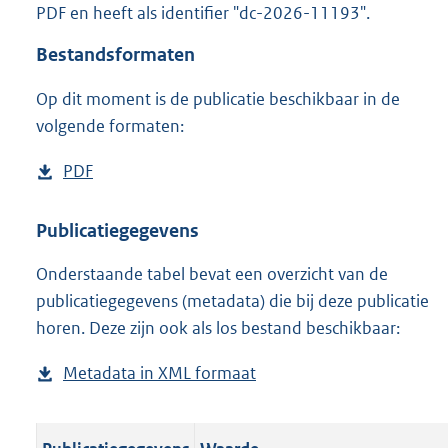
PDF en heeft als identifier "dc-2026-11193".
o
o
Bestandsformaten
t
t
Op dit moment is de publicatie beschikbaar in de
e
volgende formaten:
:
o
n
D
PDF
b
b
o
e
e
w
s
Publicatiegegevens
k
n
t
e
n
Onderstaande tabel bevat een overzicht van de
l
a
d
publicatiegegevens (metadata) die bij deze publicatie
o
n
horen. Deze zijn ook als los bestand beschikbaar:
a
d
d
s
Metadata in XML formaat
b
p
g
e
u
r
s
b
o