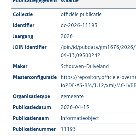
Publicatiegegevens
Waarde
t
l
o
a
i
t
Collectie
officiële publicatie
n
c
t
Identifier
dc-2026-11193
d
a
e
s
Jaargang
2026
t
:
g
i
o
JOIN identifier
/join/id/pubdata/gm1676/202
r
e
n
04-13;09300242
o
i
b
Maker
Schouwen-Duiveland
o
n
e
t
Masterconfiguratie
https://repository.officiele-over
f
k
t
IoPDF-AS-BM/1.12/xml/MC-LVB
o
e
e
r
n
Organisatietype
gemeente
:
m
d
Publicatiedatum
2026-04-15
1
a
K
Publicatienaam
Informatieobject
a
b
t
Publicatienummer
11193