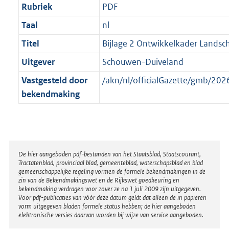
Rubriek
PDF
Taal
nl
Titel
Bijlage 2 Ontwikkelkader Landsc
Uitgever
Schouwen-Duiveland
Vastgesteld door
/akn/nl/officialGazette/gmb/2
bekendmaking
Disclaimer
De hier aangeboden pdf-bestanden van het Staatsblad, Staatscourant,
Tractatenblad, provinciaal blad, gemeenteblad, waterschapsblad en blad
gemeenschappelijke regeling vormen de formele bekendmakingen in de
zin van de Bekendmakingswet en de Rijkswet goedkeuring en
bekendmaking verdragen voor zover ze na 1 juli 2009 zijn uitgegeven.
Voor pdf-publicaties van vóór deze datum geldt dat alleen de in papieren
vorm uitgegeven bladen formele status hebben; de hier aangeboden
elektronische versies daarvan worden bij wijze van service aangeboden.