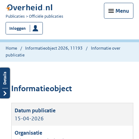
Menu
U
Publicaties
Officiële publicaties
bent
Inloggen
nu
hier:
Home
Informatieobject 2026, 11193
Informatie over
publicatie
Informatieobject
15-04-2026