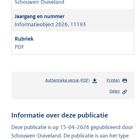
Schouwen-Duiveland
Informatieobject 2026, 11193
PDF
Authentieke versie (PDF)
b
Printen
e
Delen
s
t
a
n
Informatie over deze publicatie
d
s
Deze publicatie is op 15-04-2026 gepubliceerd door
g
Schouwen-Duiveland. De publicatie is van het type
r