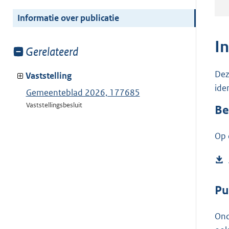
meer
van:
Informatie over publicatie
I
Toon
Gerelateerd
meer
Dez
van:
Vaststelling
ide
Gemeenteblad 2026, 177685
Vaststellingsbesluit
Be
Op 
Pu
Ond