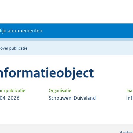
ijn abonnementen
 over publicatie
nformatieobject
um publicatie
Organisatie
Jaa
-04-2026
Schouwen-Duiveland
In
Authe