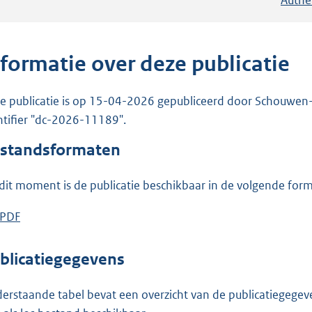
nformatie over deze publicatie
e publicatie is op 15-04-2026 gepubliceerd door Schouwen-Du
ntifier "dc-2026-11189".
standsformaten
dit moment is de publicatie beschikbaar in de volgende for
D
PDF
b
o
e
w
s
blicatiegegevens
n
t
l
a
erstaande tabel bevat een overzicht van de publicatiegegeven
o
n