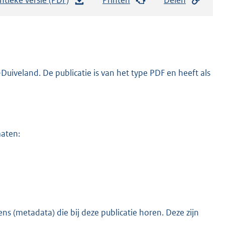
e
s
t
a
n
iveland. De publicatie is van het type PDF en heeft als
d
s
g
r
maten:
o
o
t
t
e
:
s (metadata) die bij deze publicatie horen. Deze zijn
o