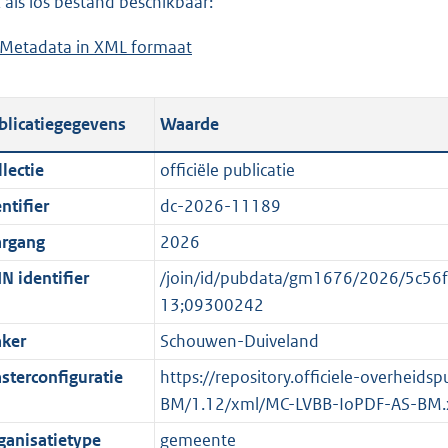
 als los bestand beschikbaar:
a
d
Metadata in XML formaat
b
d
s
e
p
g
s
u
r
blicatiegegevens
Waarde
t
b
o
a
l
o
lectie
officiële publicatie
n
i
t
ntifier
dc-2026-11189
d
c
t
s
a
e
argang
2026
g
t
:
N identifier
/join/id/pubdata/gm1676/2026/5c5
r
i
o
13;09300242
o
e
n
ker
Schouwen-Duiveland
o
i
b
t
n
e
sterconfiguratie
https://repository.officiele-overheid
t
f
k
BM/1.12/xml/MC-LVBB-IoPDF-AS-BM.
e
o
e
ganisatietype
gemeente