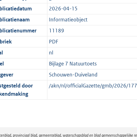
:
r
n
blicatiedatum
2026-04-15
1
m
d
K
a
blicatienaam
Informatieobject
b
a
blicatienummer
11189
t
briek
PDF
al
nl
el
Bijlage 7 Natuurtoets
tgever
Schouwen-Duiveland
stgesteld door
/akn/nl/officialGazette/gmb/2026/
kendmaking
atenblad, provinciaal blad, gemeenteblad, waterschapsblad en blad gemeenschappelijke 