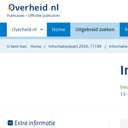
U
Publicaties
Officiële publicaties
bent
Primaire
nu
Andere
Overheid.nl
Home
Uitgebreid zoeken
M
hier:
sites
navigatie
binnen
U bent hier:
Home
Informatieobject 2026, 11189
Informatie
I
Dat
15
Toon
Extra informatie