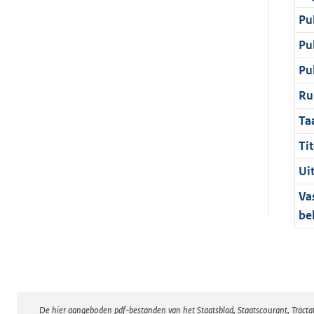
Pu
Pu
Pu
Ru
Ta
Tit
Ui
Va
be
De hier aangeboden pdf-bestanden van het Staatsblad, Staatscourant, Tract