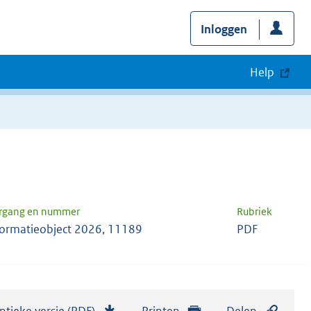
Inloggen
Help
rgang en nummer
Rubriek
formatieobject 2026, 11189
PDF
ntieke versie (PDF)
b
Printen
Delen