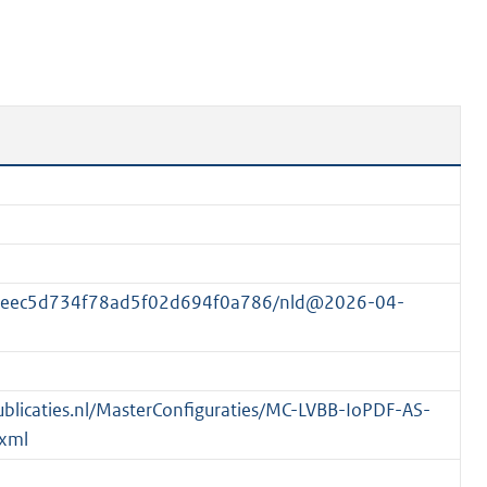
n
b
e
k
e
n
d
6feec5d734f78ad5f02d694f0a786/nld@2026-04-
spublicaties.nl/MasterConfiguraties/MC-LVBB-IoPDF-AS-
xml