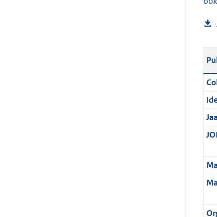
ook
Pu
Col
Ide
Ja
JOI
Ma
Ma
Or