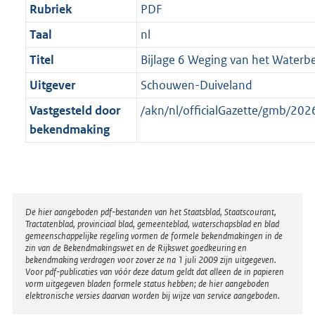
Rubriek
PDF
Taal
nl
Titel
Bijlage 6 Weging van het Waterb
Uitgever
Schouwen-Duiveland
Vastgesteld door
/akn/nl/officialGazette/gmb/2
bekendmaking
Disclaimer
De hier aangeboden pdf-bestanden van het Staatsblad, Staatscourant,
Tractatenblad, provinciaal blad, gemeenteblad, waterschapsblad en blad
gemeenschappelijke regeling vormen de formele bekendmakingen in de
zin van de Bekendmakingswet en de Rijkswet goedkeuring en
bekendmaking verdragen voor zover ze na 1 juli 2009 zijn uitgegeven.
Voor pdf-publicaties van vóór deze datum geldt dat alleen de in papieren
vorm uitgegeven bladen formele status hebben; de hier aangeboden
elektronische versies daarvan worden bij wijze van service aangeboden.