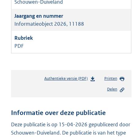
Schouwen-Duiveland
Informatieobject 2026, 11188
PDF
Authentieke versie (PDF)
b
Printen
e
Delen
s
t
a
n
Informatie over deze publicatie
d
s
Deze publicatie is op 15-04-2026 gepubliceerd door
g
Schouwen-Duiveland. De publicatie is van het type
r