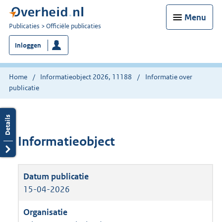
Menu
U
Publicaties
Officiële publicaties
bent
Inloggen
nu
hier:
Home
Informatieobject 2026, 11188
Informatie over
publicatie
Informatieobject
15-04-2026