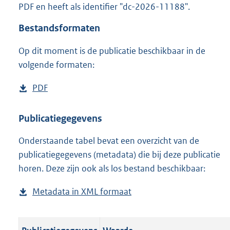
PDF en heeft als identifier "dc-2026-11188".
o
o
Bestandsformaten
t
t
Op dit moment is de publicatie beschikbaar in de
e
volgende formaten:
:
o
n
D
PDF
b
b
o
e
e
w
s
Publicatiegegevens
k
n
t
e
n
Onderstaande tabel bevat een overzicht van de
l
a
d
publicatiegegevens (metadata) die bij deze publicatie
o
n
horen. Deze zijn ook als los bestand beschikbaar:
a
d
d
s
Metadata in XML formaat
b
p
g
e
u
r
s
b
o