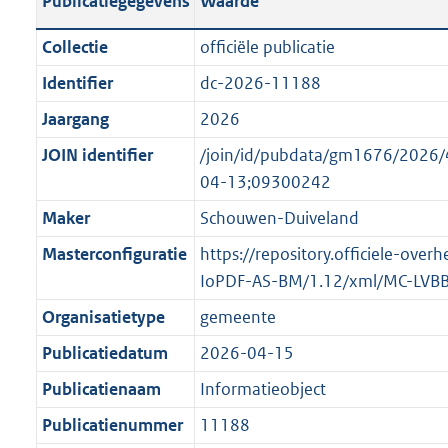
Publicatiegegevens
Waarde
t
l
o
a
i
t
Collectie
officiële publicatie
n
c
t
Identifier
dc-2026-11188
d
a
e
s
Jaargang
2026
t
:
g
i
o
JOIN identifier
/join/id/pubdata/gm1676/20
r
e
n
04-13;09300242
o
i
b
Maker
Schouwen-Duiveland
o
n
e
t
Masterconfiguratie
https://repository.officiele-over
f
k
t
IoPDF-AS-BM/1.12/xml/MC-LVB
o
e
e
r
n
Organisatietype
gemeente
:
m
d
Publicatiedatum
2026-04-15
1
a
K
Publicatienaam
Informatieobject
a
b
t
Publicatienummer
11188