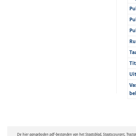
Pu
Pu
Pu
Ru
Ta
Tit
Ui
Va
be
De hier aangeboden pdf-bestanden van het Staatsblad, Staatscourant, Tract