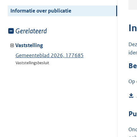
meer
van:
Informatie over publicatie
I
Toon
Gerelateerd
meer
Dez
van:
Vaststelling
ide
Gemeenteblad 2026, 177685
Vaststellingsbesluit
Be
Op 
Pu
Ond