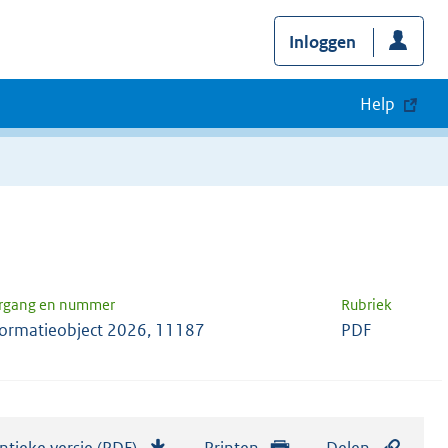
Inloggen
Help
rgang en nummer
Rubriek
formatieobject 2026, 11187
PDF
ntieke versie (PDF)
b
Printen
Delen