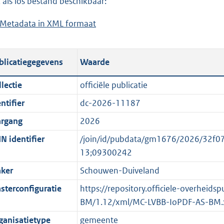
 als los bestand beschikbaar:
a
d
Metadata in XML formaat
b
d
s
e
p
g
s
u
r
blicatiegegevens
Waarde
t
b
o
a
l
o
lectie
officiële publicatie
n
i
t
ntifier
dc-2026-11187
d
c
t
s
a
e
argang
2026
g
t
:
N identifier
/join/id/pubdata/gm1676/2026/32
r
i
o
13;09300242
o
e
n
ker
Schouwen-Duiveland
o
i
b
t
n
e
sterconfiguratie
https://repository.officiele-overheid
t
f
k
BM/1.12/xml/MC-LVBB-IoPDF-AS-BM.
e
o
e
ganisatietype
gemeente