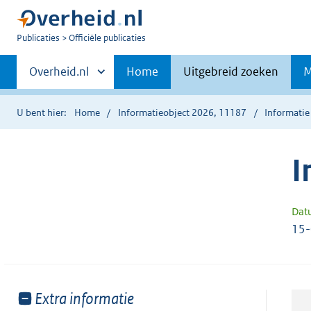
U
Publicaties
Officiële publicaties
bent
Primaire
nu
Andere
Overheid.nl
Home
Uitgebreid zoeken
M
hier:
sites
navigatie
binnen
U bent hier:
Home
Informatieobject 2026, 11187
Informatie
I
Dat
15
Toon
Extra informatie