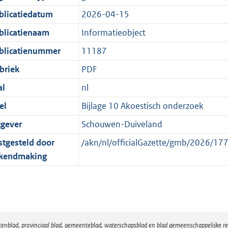
:
r
n
blicatiedatum
2026-04-15
1
m
d
K
a
blicatienaam
Informatieobject
b
a
blicatienummer
11187
t
briek
PDF
al
nl
el
Bijlage 10 Akoestisch onderzoek
tgever
Schouwen-Duiveland
stgesteld door
/akn/nl/officialGazette/gmb/2026/
kendmaking
atenblad, provinciaal blad, gemeenteblad, waterschapsblad en blad gemeenschappelijke 