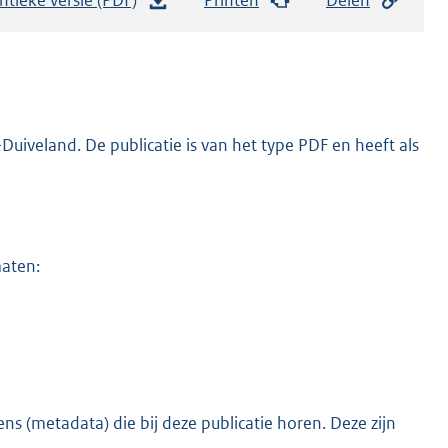
e
s
t
a
n
iveland. De publicatie is van het type PDF en heeft als
d
s
g
r
maten:
o
o
t
t
e
:
s (metadata) die bij deze publicatie horen. Deze zijn
o