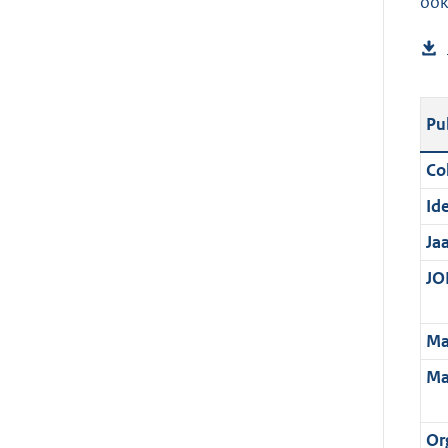
ook
Pu
Col
Ide
Ja
JOI
Ma
Ma
Or