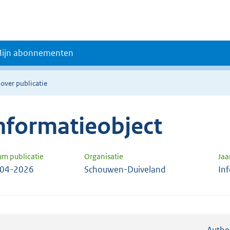
ijn abonnementen
 over publicatie
nformatieobject
um publicatie
Organisatie
Jaa
-04-2026
Schouwen-Duiveland
In
Authe