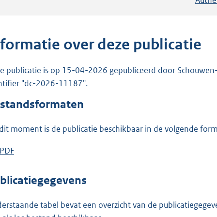
nformatie over deze publicatie
e publicatie is op 15-04-2026 gepubliceerd door Schouwen-Du
ntifier "dc-2026-11187".
standsformaten
dit moment is de publicatie beschikbaar in de volgende for
D
PDF
b
o
e
w
s
blicatiegegevens
n
t
l
a
erstaande tabel bevat een overzicht van de publicatiegegeven
o
n