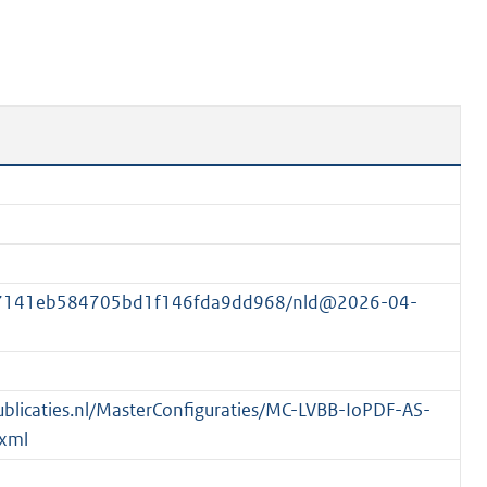
n
b
e
k
e
n
d
f07141eb584705bd1f146fda9dd968/nld@2026-04-
spublicaties.nl/MasterConfiguraties/MC-LVBB-IoPDF-AS-
xml