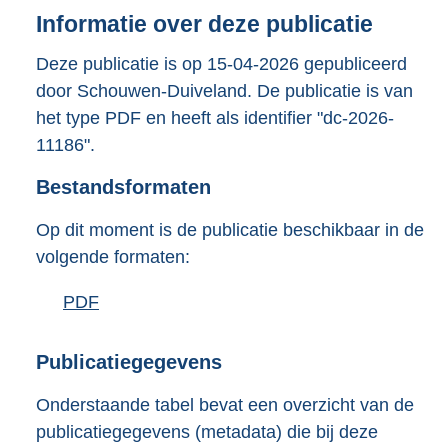
n
Informatie over deze publicatie
d
s
Deze publicatie is op 15-04-2026 gepubliceerd
g
door Schouwen-Duiveland. De publicatie is van
r
het type PDF en heeft als identifier "dc-2026-
o
11186".
o
t
Bestandsformaten
t
e
:
Op dit moment is de publicatie beschikbaar in de
o
volgende formaten:
n
b
D
PDF
b
e
o
e
k
e
w
s
Publicatiegegevens
n
n
t
d
Onderstaande tabel bevat een overzicht van de
l
a
publicatiegegevens (metadata) die bij deze
o
n