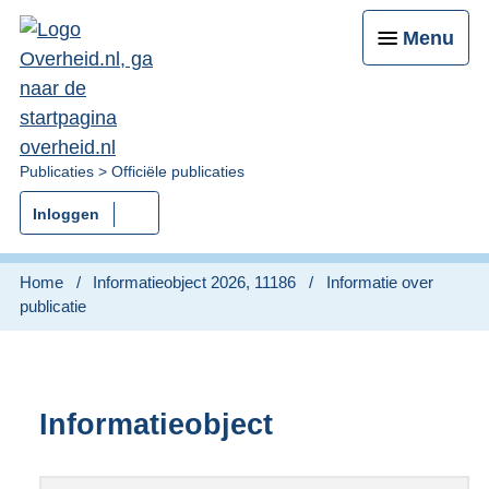
Menu
U
Publicaties
Officiële publicaties
bent
Inloggen
nu
hier:
Home
Informatieobject 2026, 11186
Informatie over
publicatie
Informatieobject