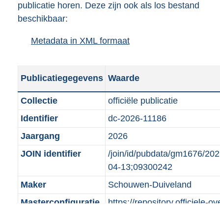
publicatie horen. Deze zijn ook als los bestand
a
d
beschikbaar:
d
s
p
g
Metadata in XML formaat
b
u
r
e
b
o
s
l
o
Publicatiegegevens
Waarde
t
i
t
a
c
t
Collectie
officiële publicatie
n
a
e
Identifier
dc-2026-11186
d
t
:
s
Jaargang
2026
i
o
g
e
n
JOIN identifier
/join/id/pubdata/gm1676/
r
i
b
04-13;09300242
o
n
e
Maker
Schouwen-Duiveland
o
f
k
t
Masterconfiguratie
https://repository.officiele
o
e
t
IoPDF-AS-BM/1.12/xml/MC
r
n