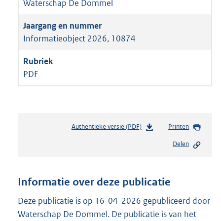
Waterschap De Dommel
Informatieobject 2026, 10874
PDF
Authentieke versie (PDF)
b
Printen
e
Delen
s
t
a
n
Informatie over deze publicatie
d
s
Deze publicatie is op 16-04-2026 gepubliceerd door
g
Waterschap De Dommel. De publicatie is van het
r