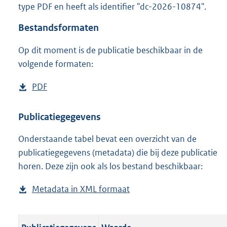
type PDF en heeft als identifier "dc-2026-10874".
o
o
Bestandsformaten
t
t
Op dit moment is de publicatie beschikbaar in de
e
volgende formaten:
:
o
n
D
PDF
b
b
o
e
e
w
s
Publicatiegegevens
k
n
t
e
n
Onderstaande tabel bevat een overzicht van de
l
a
d
publicatiegegevens (metadata) die bij deze publicatie
o
n
horen. Deze zijn ook als los bestand beschikbaar:
a
d
d
s
Metadata in XML formaat
b
p
g
e
u
r
s
b
o