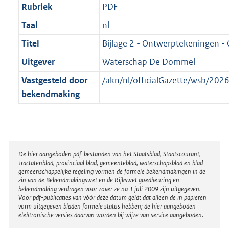
Rubriek
PDF
Taal
nl
Titel
Bijlage 2 - Ontwerptekeningen -
Uitgever
Waterschap De Dommel
Vastgesteld door
/akn/nl/officialGazette/wsb/2
bekendmaking
Disclaimer
De hier aangeboden pdf-bestanden van het Staatsblad, Staatscourant,
Tractatenblad, provinciaal blad, gemeenteblad, waterschapsblad en blad
gemeenschappelijke regeling vormen de formele bekendmakingen in de
zin van de Bekendmakingswet en de Rijkswet goedkeuring en
bekendmaking verdragen voor zover ze na 1 juli 2009 zijn uitgegeven.
Voor pdf-publicaties van vóór deze datum geldt dat alleen de in papieren
vorm uitgegeven bladen formele status hebben; de hier aangeboden
elektronische versies daarvan worden bij wijze van service aangeboden.