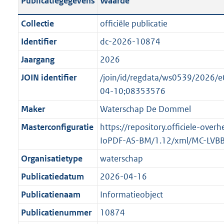
Publicatiegegevens
Waarde
t
l
o
a
i
t
Collectie
officiële publicatie
n
c
t
Identifier
dc-2026-10874
d
a
e
s
Jaargang
2026
t
:
g
i
o
JOIN identifier
/join/id/regdata/ws0539/2026
r
e
n
04-10;08353576
o
i
b
Maker
Waterschap De Dommel
o
n
e
t
Masterconfiguratie
https://repository.officiele-over
f
k
t
IoPDF-AS-BM/1.12/xml/MC-LVB
o
e
e
r
n
Organisatietype
waterschap
:
m
d
Publicatiedatum
2026-04-16
2
a
K
Publicatienaam
Informatieobject
a
b
t
Publicatienummer
10874