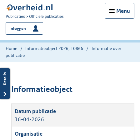
Menu
U
Publicaties
Officiële publicaties
bent
Inloggen
nu
hier:
Home
Informatieobject 2026, 10866
Informatie over
publicatie
Informatieobject
16-04-2026