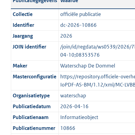
Publicatiegegevens
Waarde
t
l
o
a
i
t
Collectie
officiële publicatie
n
c
t
Identifier
dc-2026-10866
d
a
e
s
Jaargang
2026
t
:
g
i
o
JOIN identifier
/join/id/regdata/ws0539/202
r
e
n
04-10;08353576
o
i
b
Maker
Waterschap De Dommel
o
n
e
t
Masterconfiguratie
https://repository.officiele-over
f
k
t
IoPDF-AS-BM/1.12/xml/MC-LVB
o
e
e
r
n
Organisatietype
waterschap
:
m
d
Publicatiedatum
2026-04-16
1
a
K
Publicatienaam
Informatieobject
a
b
t
Publicatienummer
10866