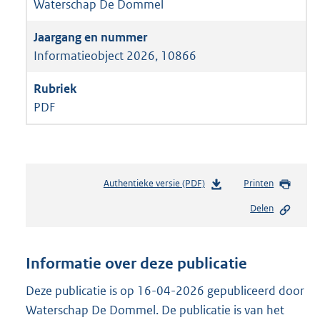
Waterschap De Dommel
Informatieobject 2026, 10866
PDF
Authentieke versie (PDF)
b
Printen
e
Delen
s
t
a
n
Informatie over deze publicatie
d
s
Deze publicatie is op 16-04-2026 gepubliceerd door
g
Waterschap De Dommel. De publicatie is van het
r