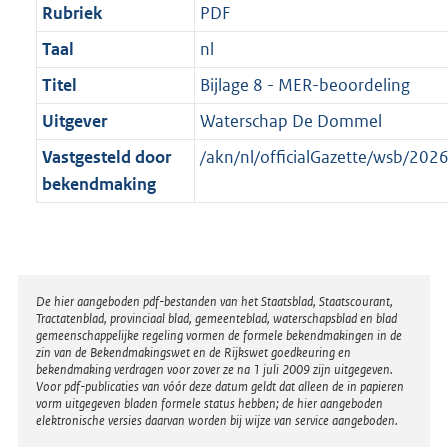
Rubriek
PDF
Taal
nl
Titel
Bijlage 8 - MER-beoordeling
Uitgever
Waterschap De Dommel
Vastgesteld door
/akn/nl/officialGazette/wsb/2
bekendmaking
Disclaimer
De hier aangeboden pdf-bestanden van het Staatsblad, Staatscourant,
Tractatenblad, provinciaal blad, gemeenteblad, waterschapsblad en blad
gemeenschappelijke regeling vormen de formele bekendmakingen in de
zin van de Bekendmakingswet en de Rijkswet goedkeuring en
bekendmaking verdragen voor zover ze na 1 juli 2009 zijn uitgegeven.
Voor pdf-publicaties van vóór deze datum geldt dat alleen de in papieren
vorm uitgegeven bladen formele status hebben; de hier aangeboden
elektronische versies daarvan worden bij wijze van service aangeboden.