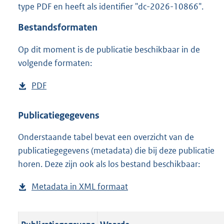
type PDF en heeft als identifier "dc-2026-10866".
o
o
Bestandsformaten
t
t
Op dit moment is de publicatie beschikbaar in de
e
volgende formaten:
:
o
n
D
PDF
b
b
o
e
e
w
s
Publicatiegegevens
k
n
t
e
n
Onderstaande tabel bevat een overzicht van de
l
a
d
publicatiegegevens (metadata) die bij deze publicatie
o
n
horen. Deze zijn ook als los bestand beschikbaar:
a
d
d
s
Metadata in XML formaat
b
p
g
e
u
r
s
b
o