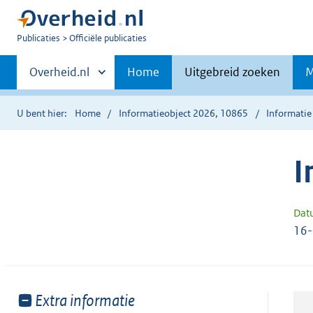
U
Publicaties
Officiële publicaties
bent
Primaire
nu
Andere
Overheid.nl
Home
Uitgebreid zoeken
M
hier:
sites
navigatie
binnen
U bent hier:
Home
Informatieobject 2026, 10865
Informatie
I
Dat
16
Toon
Extra informatie