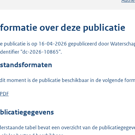
nformatie over deze publicatie
e publicatie is op 16-04-2026 gepubliceerd door Waterschap
 identifier "dc-2026-10865".
standsformaten
dit moment is de publicatie beschikbaar in de volgende for
D
PDF
b
o
e
w
s
blicatiegegevens
n
t
l
a
erstaande tabel bevat een overzicht van de publicatiegegeven
o
n