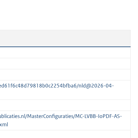
n
b
e
k
e
n
d
b2ed61f6c48d79818b0c2254bfba6/nld@2026-04-
spublicaties.nl/MasterConfiguraties/MC-LVBB-IoPDF-AS-
xml