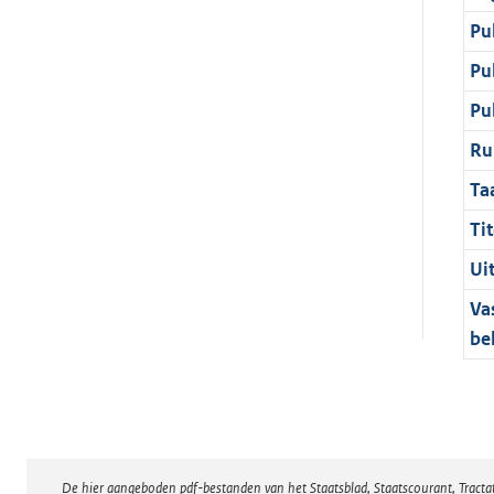
Pu
Pu
Pu
Ru
Ta
Tit
Ui
Va
be
De hier aangeboden pdf-bestanden van het Staatsblad, Staatscourant, Tract