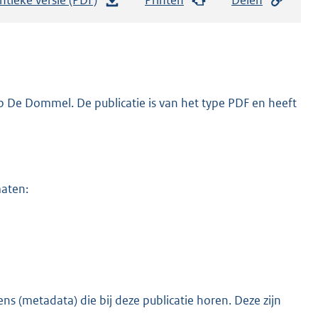
e
s
t
a
n
 De Dommel. De publicatie is van het type PDF en heeft
d
s
g
r
maten:
o
o
t
t
e
:
s (metadata) die bij deze publicatie horen. Deze zijn
o