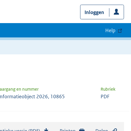
Inloggen
Help
Jaargang en nummer
Rubriek
Informatieobject 2026, 10865
PDF
ntieke versie (PDF)
b
Printen
Delen