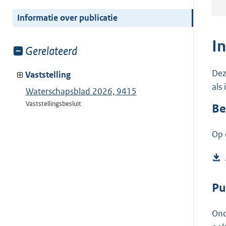
meer
van:
Informatie over publicatie
I
Toon
Gerelateerd
meer
Dez
van:
Vaststelling
als
Waterschapsblad 2026, 9415
Vaststellingsbesluit
Be
Op 
Pu
Ond