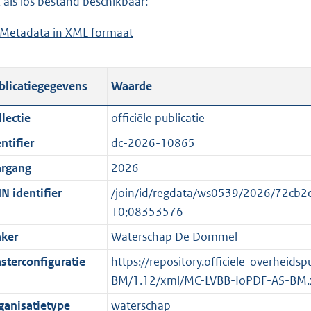
 als los bestand beschikbaar:
a
d
Metadata in XML formaat
b
d
s
e
p
g
s
u
r
blicatiegegevens
Waarde
t
b
o
a
l
o
lectie
officiële publicatie
n
i
t
ntifier
dc-2026-10865
d
c
t
s
a
e
argang
2026
g
t
:
N identifier
/join/id/regdata/ws0539/2026/72c
r
i
o
10;08353576
o
e
n
ker
Waterschap De Dommel
o
i
b
t
n
e
sterconfiguratie
https://repository.officiele-overheid
t
f
k
BM/1.12/xml/MC-LVBB-IoPDF-AS-BM.
e
o
e
ganisatietype
waterschap