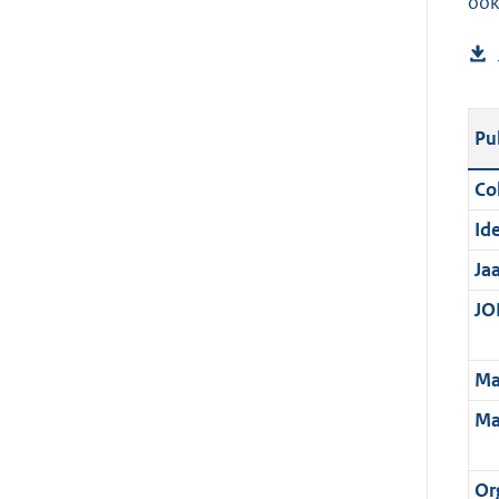
ook
Pu
Col
Ide
Ja
JOI
Ma
Ma
Or