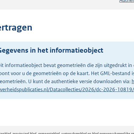
ertragen
Gegevens in het informatieobject
it informatieobject bevat geometrieën die zijn uitgedrukt
oont voor u de geometrieën op de kaart. Het GML-bestand is
eometrieën. U kunt de authentieke versie downloaden via:
h
verheidspublicaties.nl/Datacollecties/2026/dc-2026-1081
atenblad, provinciaal blad, gemeenteblad, waterschapsblad en blad gemeenschappelijke 