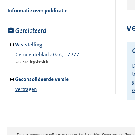
meer
van:
Informatie over publicatie
v
Toon
Gerelateerd
meer
van:
Vaststelling
Gemeenteblad 2026, 172771
Vaststellingsbesluit
D
t
Geconsolideerde versie
g
vertragen
o
Toon geconsolideerde versie
De hier aangeboden pdf-bestanden van het Staatsblad, Staatscourant, Tract