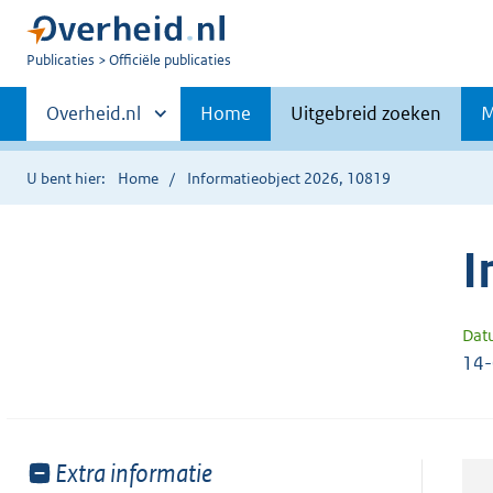
U
Publicaties
Officiële publicaties
bent
Primaire
nu
Andere
Overheid.nl
Home
Uitgebreid zoeken
M
hier:
sites
navigatie
binnen
U bent hier:
Home
Informatieobject 2026, 10819
I
Dat
14
Toon
Extra informatie