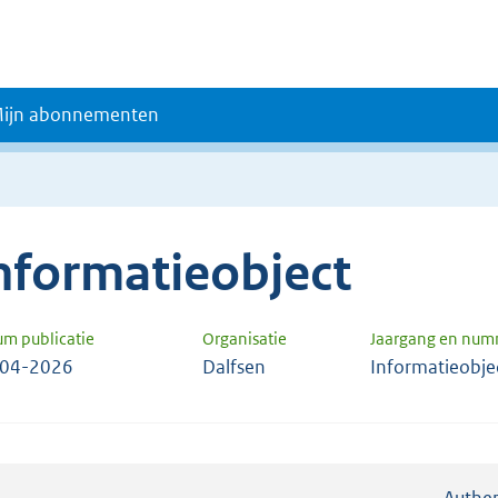
ijn abonnementen
nformatieobject
um publicatie
Organisatie
Jaargang en num
-04-2026
Dalfsen
Informatieobje
Authen