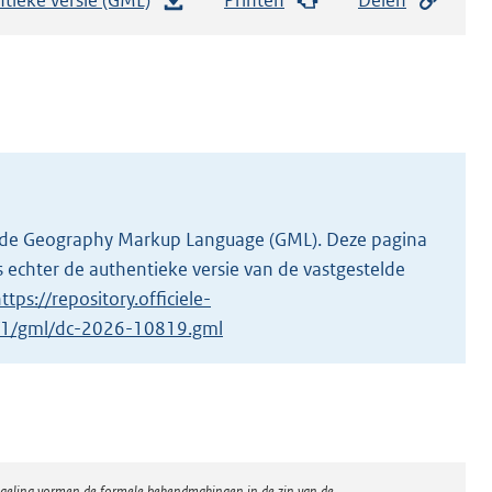
e
s
t
a
n
d
s
g
 in de Geography Markup Language (GML). Deze pagina
r
 echter de authentieke versie van de vastgestelde
o
ttps://repository.officiele-
o
9/1/gml/dc-2026-10819.gml
t
t
e
:
7
regeling vormen de formele bekendmakingen in de zin van de