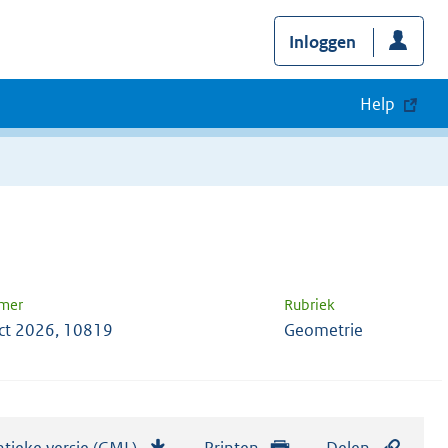
Inloggen
Help
mer
Rubriek
ct 2026, 10819
Geometrie
tieke versie (GML)
b
Printen
Delen