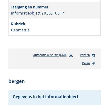
Informatieobject 2026, 10817
Geometrie
Authentieke versie (GML)
b
Printen
e
Delen
s
t
a
n
bergen
d
s
g
Gegevens in het informatieobject
r
o