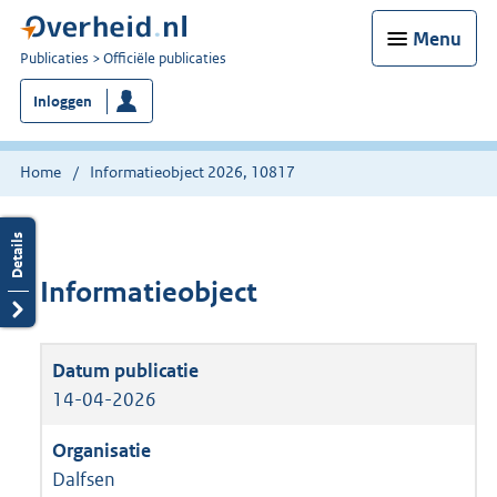
Menu
U
Publicaties
Officiële publicaties
bent
Inloggen
nu
hier:
Home
Informatieobject 2026, 10817
Informatieobject
14-04-2026
Dalfsen