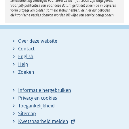
bekendmaking verdragen voor zover ze na 1 juli 2009 zijn uitgegeven.
Voor pdf-publicaties van vóór deze datum geldt dat alleen de in papieren
vorm uitgegeven bladen formele status hebben; de hier aangeboden
elektronische versies daarvan worden bij wijze van service aangeboden.
Over deze website
Contact
English
Help
Zoeken
Informatie hergebruiken
Privacy en cookies
Toegankelijkheid
Sitemap
E
Kwetsbaarheid melden
x