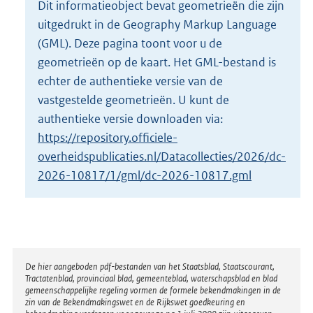
Dit informatieobject bevat geometrieën die zijn
o
uitgedrukt in de Geography Markup Language
t
t
(GML). Deze pagina toont voor u de
e
geometrieën op de kaart. Het GML-bestand is
:
echter de authentieke versie van de
4
vastgestelde geometrieën. U kunt de
3
K
authentieke versie downloaden via:
b
https://repository.officiele-
overheidspublicaties.nl/Datacollecties/2026/dc-
2026-10817/1/gml/dc-2026-10817.gml
Disclaimer
De hier aangeboden pdf-bestanden van het Staatsblad, Staatscourant,
Tractatenblad, provinciaal blad, gemeenteblad, waterschapsblad en blad
gemeenschappelijke regeling vormen de formele bekendmakingen in de
zin van de Bekendmakingswet en de Rijkswet goedkeuring en