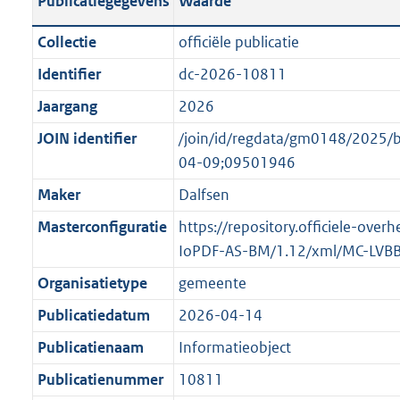
Publicatiegegevens
Waarde
t
l
o
a
i
t
Collectie
officiële publicatie
n
c
t
Identifier
dc-2026-10811
d
a
e
s
Jaargang
2026
t
:
g
i
o
JOIN identifier
/join/id/regdata/gm0148/202
r
e
n
04-09;09501946
o
i
b
Maker
Dalfsen
o
n
e
t
Masterconfiguratie
https://repository.officiele-over
f
k
t
IoPDF-AS-BM/1.12/xml/MC-LVB
o
e
e
r
n
Organisatietype
gemeente
:
m
d
Publicatiedatum
2026-04-14
1
a
K
Publicatienaam
Informatieobject
a
b
t
Publicatienummer
10811