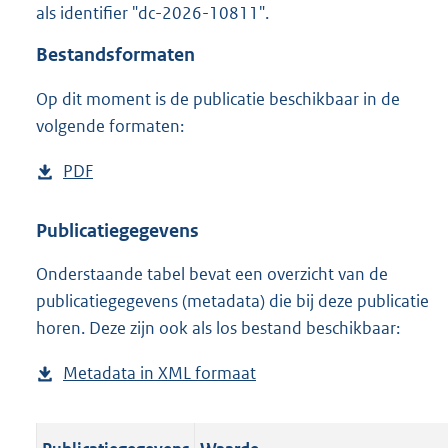
als identifier "dc-2026-10811".
o
o
Bestandsformaten
t
t
Op dit moment is de publicatie beschikbaar in de
e
volgende formaten:
:
o
n
D
PDF
b
b
o
e
e
w
s
Publicatiegegevens
k
n
t
e
n
Onderstaande tabel bevat een overzicht van de
l
a
d
publicatiegegevens (metadata) die bij deze publicatie
o
n
horen. Deze zijn ook als los bestand beschikbaar:
a
d
d
s
Metadata in XML formaat
b
p
g
e
u
r
s
b
o