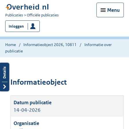
Menu
U
Publicaties
Officiële publicaties
bent
Inloggen
nu
hier:
Home
Informatieobject 2026, 10811
Informatie over
publicatie
Informatieobject
14-04-2026