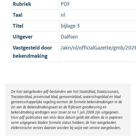
Rubriek
PDF
Taal
nl
Titel
bijlage 3
Uitgever
Dalfsen
Vastgesteld door
/akn/nl/officialGazette/gmb/2
bekendmaking
Disclaimer
De hier aangeboden pdf-bestanden van het Staatsblad, Staatscourant,
Tractatenblad, provinciaal blad, gemeenteblad, waterschapsblad en blad
gemeenschappelijke regeling vormen de formele bekendmakingen in de
zin van de Bekendmakingswet en de Rijkswet goedkeuring en
bekendmaking verdragen voor zover ze na 1 juli 2009 zijn uitgegeven.
Voor pdf-publicaties van vóór deze datum geldt dat alleen de in papieren
vorm uitgegeven bladen formele status hebben; de hier aangeboden
elektronische versies daarvan worden bij wijze van service aangeboden.