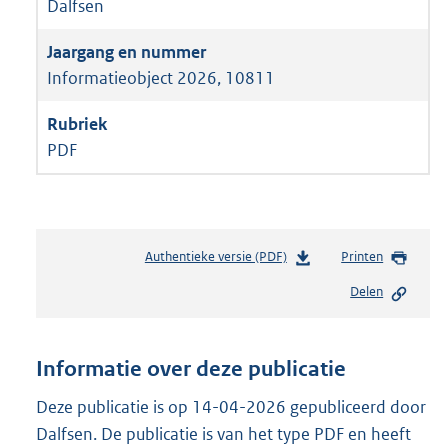
Dalfsen
Informatieobject 2026, 10811
PDF
Authentieke versie (PDF)
b
Printen
e
Delen
s
t
a
n
Informatie over deze publicatie
d
s
Deze publicatie is op 14-04-2026 gepubliceerd door
g
Dalfsen. De publicatie is van het type PDF en heeft
r