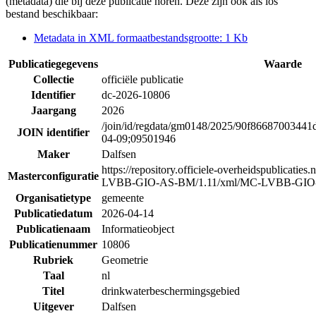
(metadata) die bij deze publicatie horen. Deze zijn ook als los
bestand beschikbaar:
Metadata in XML formaat
bestandsgrootte: 1 Kb
Publicatiegegevens
Waarde
Collectie
officiële publicatie
Identifier
dc-2026-10806
Jaargang
2026
/join/id/regdata/gm0148/2025/90f866870034
JOIN identifier
04-09;09501946
Maker
Dalfsen
https://repository.officiele-overheidspublicatie
Masterconfiguratie
LVBB-GIO-AS-BM/1.11/xml/MC-LVBB-GIO
Organisatietype
gemeente
Publicatiedatum
2026-04-14
Publicatienaam
Informatieobject
Publicatienummer
10806
Rubriek
Geometrie
Taal
nl
Titel
drinkwaterbeschermingsgebied
Uitgever
Dalfsen