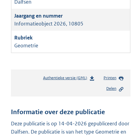
Dalfsen
Informatieobject 2026, 10805
Geometrie
Authentieke versie (GML)
b
Printen
e
Delen
s
t
a
n
Informatie over deze publicatie
d
s
Deze publicatie is op 14-04-2026 gepubliceerd door
g
Dalfsen. De publicatie is van het type Geometrie en
r