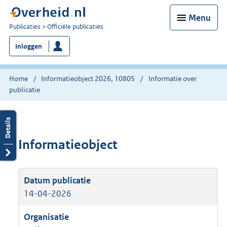
Menu
U
Publicaties
Officiële publicaties
bent
Inloggen
nu
hier:
Home
Informatieobject 2026, 10805
Informatie over
publicatie
Informatieobject
14-04-2026