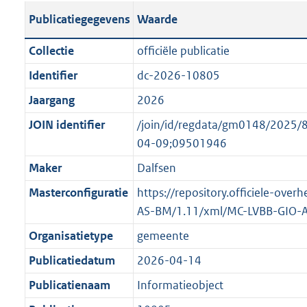
s
l
b
o
o
Publicatiegegevens
Waarde
t
i
l
t
o
a
c
i
t
t
Collectie
officiële publicatie
n
a
c
e
t
Identifier
dc-2026-10805
d
t
a
:
e
s
Jaargang
2026
i
t
2
:
g
e
i
2
o
JOIN identifier
/join/id/regdata/gm0148/202
r
i
e
K
n
04-09;09501946
o
n
i
b
b
Maker
Dalfsen
o
f
n
e
t
Masterconfiguratie
https://repository.officiele-ove
o
f
k
t
AS-BM/1.11/xml/MC-LVBB-GIO-
r
o
e
e
m
r
n
Organisatietype
gemeente
:
a
m
d
Publicatiedatum
2026-04-14
1
a
a
K
Publicatienaam
Informatieobject
t
a
b