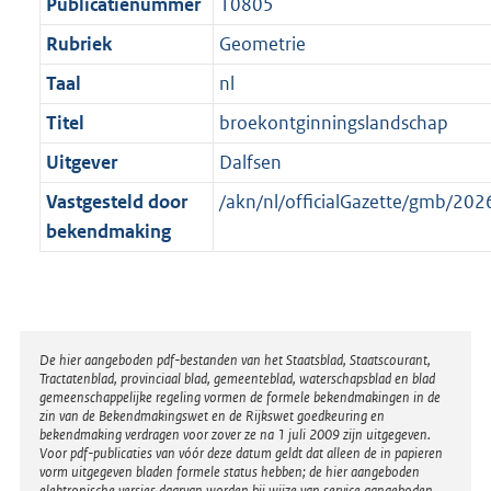
t
Publicatienummer
10805
Rubriek
Geometrie
Taal
nl
Titel
broekontginningslandschap
Uitgever
Dalfsen
Vastgesteld door
/akn/nl/officialGazette/gmb/2
bekendmaking
Disclaimer
De hier aangeboden pdf-bestanden van het Staatsblad, Staatscourant,
Tractatenblad, provinciaal blad, gemeenteblad, waterschapsblad en blad
gemeenschappelijke regeling vormen de formele bekendmakingen in de
zin van de Bekendmakingswet en de Rijkswet goedkeuring en
bekendmaking verdragen voor zover ze na 1 juli 2009 zijn uitgegeven.
Voor pdf-publicaties van vóór deze datum geldt dat alleen de in papieren
vorm uitgegeven bladen formele status hebben; de hier aangeboden
elektronische versies daarvan worden bij wijze van service aangeboden.