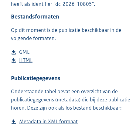
heeft als identifier "dc-2026-10805".
o
o
Bestandsformaten
t
t
Op dit moment is de publicatie beschikbaar in de
e
volgende formaten:
:
2
2
D
GML
b
K
o
D
HTML
e
b
b
w
o
s
e
n
w
t
s
Publicatiegegevens
l
n
a
t
Onderstaande tabel bevat een overzicht van de
o
l
n
a
publicatiegegevens (metadata) die bij deze publicatie
a
o
d
n
horen. Deze zijn ook als los bestand beschikbaar:
d
a
s
d
p
d
g
s
Metadata in XML formaat
b
u
p
r
g
e
b
u
o
r