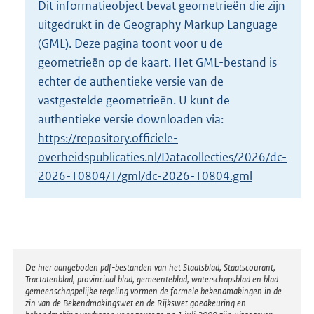
Dit informatieobject bevat geometrieën die zijn
o
uitgedrukt in de Geography Markup Language
t
t
(GML). Deze pagina toont voor u de
e
geometrieën op de kaart. Het GML-bestand is
:
echter de authentieke versie van de
2
vastgestelde geometrieën. U kunt de
7
K
authentieke versie downloaden via:
b
https://repository.officiele-
overheidspublicaties.nl/Datacollecties/2026/dc-
2026-10804/1/gml/dc-2026-10804.gml
Disclaimer
De hier aangeboden pdf-bestanden van het Staatsblad, Staatscourant,
Tractatenblad, provinciaal blad, gemeenteblad, waterschapsblad en blad
gemeenschappelijke regeling vormen de formele bekendmakingen in de
zin van de Bekendmakingswet en de Rijkswet goedkeuring en