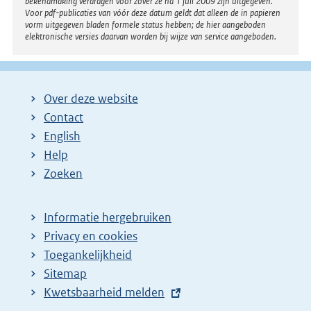
bekendmaking verdragen voor zover ze na 1 juli 2009 zijn uitgegeven.
Voor pdf-publicaties van vóór deze datum geldt dat alleen de in papieren
vorm uitgegeven bladen formele status hebben; de hier aangeboden
elektronische versies daarvan worden bij wijze van service aangeboden.
Over deze website
Contact
English
Help
Zoeken
Informatie hergebruiken
Privacy en cookies
Toegankelijkheid
Sitemap
E
Kwetsbaarheid melden
x