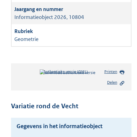
Informatieobject 2026, 10804
Geometrie
Authentieke versie (GML)
b
Printen
e
Delen
s
t
a
n
Variatie rond de Vecht
d
s
g
Gegevens in het informatieobject
r
o