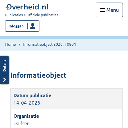
Menu
U
Publicaties
Officiële publicaties
bent
Inloggen
nu
hier:
Home
Informatieobject 2026, 10804
Informatieobject
14-04-2026
Dalfsen