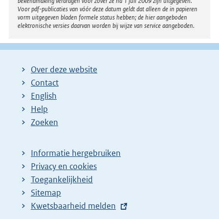
bekendmaking verdragen voor zover ze na 1 juli 2009 zijn uitgegeven.
Voor pdf-publicaties van vóór deze datum geldt dat alleen de in papieren
vorm uitgegeven bladen formele status hebben; de hier aangeboden
elektronische versies daarvan worden bij wijze van service aangeboden.
Over deze website
Contact
English
Help
Zoeken
Informatie hergebruiken
Privacy en cookies
Toegankelijkheid
Sitemap
E
Kwetsbaarheid melden
x