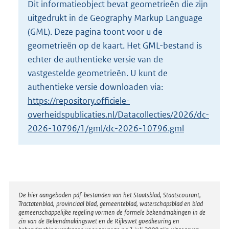
Dit informatieobject bevat geometrieën die zijn
o
uitgedrukt in de Geography Markup Language
t
t
(GML). Deze pagina toont voor u de
e
geometrieën op de kaart. Het GML-bestand is
:
echter de authentieke versie van de
4
vastgestelde geometrieën. U kunt de
K
b
authentieke versie downloaden via:
https://repository.officiele-
overheidspublicaties.nl/Datacollecties/2026/dc-
2026-10796/1/gml/dc-2026-10796.gml
Disclaimer
De hier aangeboden pdf-bestanden van het Staatsblad, Staatscourant,
Tractatenblad, provinciaal blad, gemeenteblad, waterschapsblad en blad
gemeenschappelijke regeling vormen de formele bekendmakingen in de
zin van de Bekendmakingswet en de Rijkswet goedkeuring en