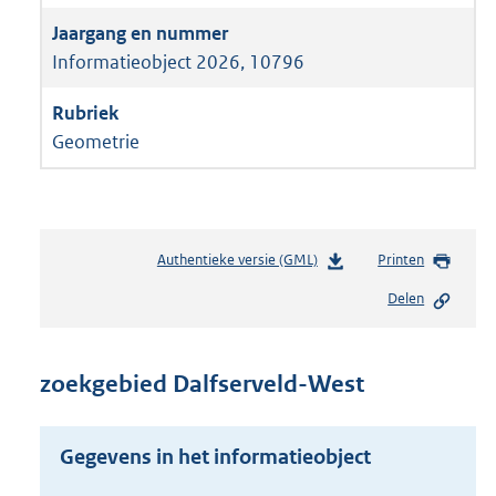
Informatieobject 2026, 10796
Geometrie
Authentieke versie (GML)
b
Printen
e
Delen
s
t
a
n
zoekgebied Dalfserveld-West
d
s
g
Gegevens in het informatieobject
r
o