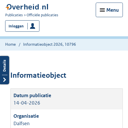
Menu
U
Publicaties
Officiële publicaties
bent
Inloggen
nu
hier:
Home
Informatieobject 2026, 10796
Informatieobject
14-04-2026
Dalfsen