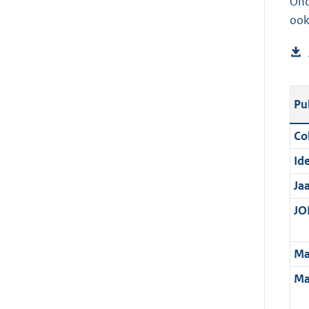
Ond
ook
Pu
Col
Ide
Ja
JOI
Ma
Ma