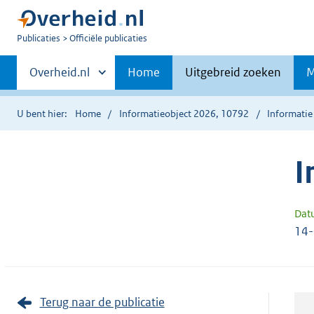
U
Publicaties
Officiële publicaties
bent
Primaire
nu
Andere
Overheid.nl
Home
Uitgebreid zoeken
M
hier:
sites
navigatie
binnen
U bent hier:
Home
Informatieobject 2026, 10792
Informatie
I
Dat
14
Terug naar de publicatie