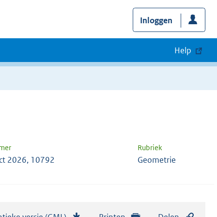
Inloggen
Help
mer
Rubriek
ct 2026, 10792
Geometrie
tieke versie (GML)
b
Printen
Delen