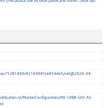
s (metadata) die bij deze publicatie horen. Deze zijn
1
K
b
69bac75281449c82164045ce854de5/nld@2026-04-
spublicaties.nl/MasterConfiguraties/MC-LVBB-GIO-AS-
ml