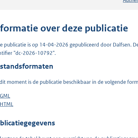
nformatie over deze publicatie
e publicatie is op 14-04-2026 gepubliceerd door Dalfsen. De 
ntifier "dc-2026-10792".
standsformaten
dit moment is de publicatie beschikbaar in de volgende for
D
GML
b
o
D
HTML
e
b
w
o
s
e
n
w
t
s
blicatiegegevens
l
n
a
t
o
l
n
a