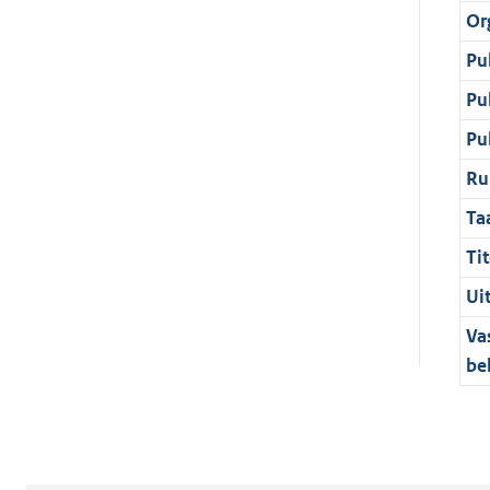
Or
Pu
Pu
Pu
Ru
Ta
Tit
Ui
Va
be