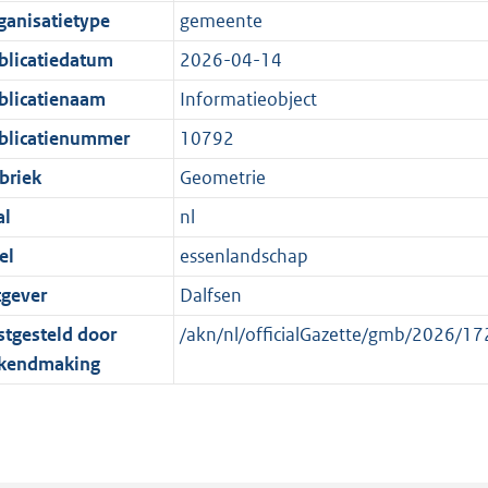
e
r
o
e
ganisatietype
gemeente
:
m
r
n
blicatiedatum
2026-04-14
1
a
m
d
K
a
a
blicatienaam
Informatieobject
b
t
a
blicatienummer
10792
t
briek
Geometrie
al
nl
el
essenlandschap
tgever
Dalfsen
stgesteld door
/akn/nl/officialGazette/gmb/2026/
kendmaking