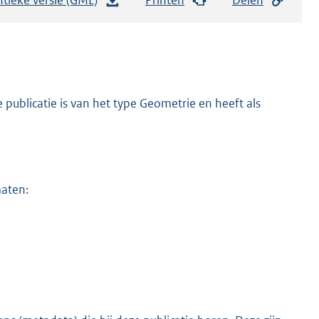
e
s
t
a
n
publicatie is van het type Geometrie en heeft als
d
s
g
r
maten:
o
o
t
t
e
:
4