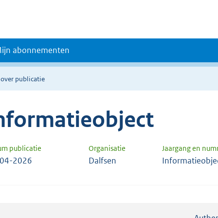
ijn abonnementen
 over publicatie
nformatieobject
um publicatie
Organisatie
Jaargang en num
-04-2026
Dalfsen
Informatieobje
Authen