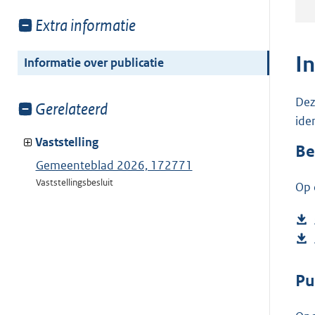
Toon
Extra informatie
meer
van:
I
Informatie over publicatie
Dez
Toon
Gerelateerd
ide
meer
van:
Vaststelling
Be
Gemeenteblad 2026, 172771
Vaststellingsbesluit
Op 
Pu