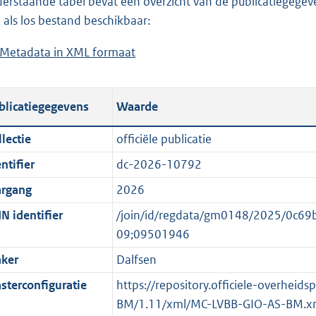
erstaande tabel bevat een overzicht van de publicatiegegeven
a
o
d
n
 als los bestand beschikbaar:
d
a
s
d
Metadata in XML formaat
b
p
d
g
s
e
u
p
r
g
s
b
u
o
r
blicatiegegevens
Waarde
t
l
b
o
o
a
i
l
t
o
lectie
officiële publicatie
n
c
i
t
t
ntifier
dc-2026-10792
d
a
c
e
t
s
t
a
:
e
argang
2026
g
i
t
4
:
N identifier
/join/id/regdata/gm0148/2025/0c
r
e
i
1
o
09;09501946
o
i
e
K
n
ker
Dalfsen
o
n
i
b
b
t
f
n
e
sterconfiguratie
https://repository.officiele-overheid
t
o
f
k
BM/1.11/xml/MC-LVBB-GIO-AS-BM.x