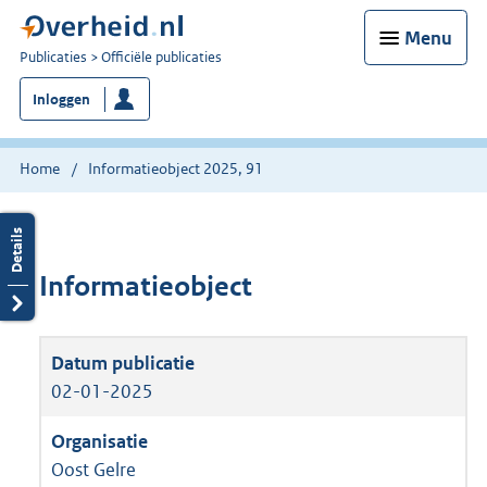
Menu
U
Publicaties
Officiële publicaties
bent
Inloggen
nu
hier:
Home
Informatieobject 2025, 91
Informatieobject
02-01-2025
Oost Gelre