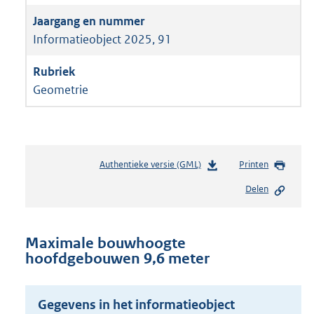
Informatieobject 2025, 91
Geometrie
Authentieke versie (GML)
b
Printen
e
Delen
s
t
a
n
Maximale bouwhoogte
d
hoofdgebouwen 9,6 meter
s
g
r
Gegevens in het informatieobject
o