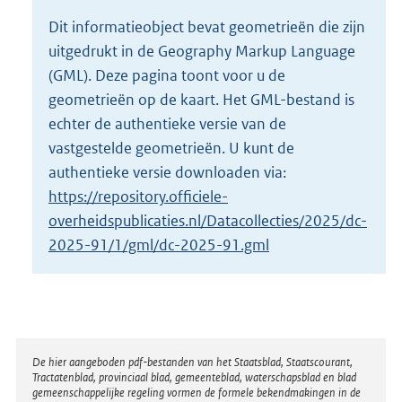
o
Dit informatieobject bevat geometrieën die zijn
t
uitgedrukt in de Geography Markup Language
t
e
(GML). Deze pagina toont voor u de
:
geometrieën op de kaart. Het GML-bestand is
2
echter de authentieke versie van de
K
vastgestelde geometrieën. U kunt de
b
authentieke versie downloaden via:
https://repository.officiele-
overheidspublicaties.nl/Datacollecties/2025/dc-
2025-91/1/gml/dc-2025-91.gml
Disclaimer
De hier aangeboden pdf-bestanden van het Staatsblad, Staatscourant,
Tractatenblad, provinciaal blad, gemeenteblad, waterschapsblad en blad
gemeenschappelijke regeling vormen de formele bekendmakingen in de