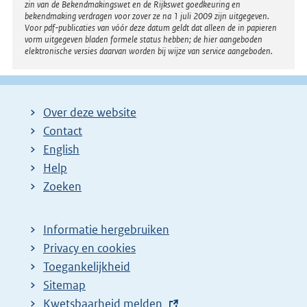
zin van de Bekendmakingswet en de Rijkswet goedkeuring en
bekendmaking verdragen voor zover ze na 1 juli 2009 zijn uitgegeven.
Voor pdf-publicaties van vóór deze datum geldt dat alleen de in papieren
vorm uitgegeven bladen formele status hebben; de hier aangeboden
elektronische versies daarvan worden bij wijze van service aangeboden.
Over deze website
Contact
English
Help
Zoeken
Informatie hergebruiken
Privacy en cookies
Toegankelijkheid
Sitemap
E
Kwetsbaarheid melden