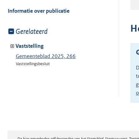
meer
van:
Informatie over publicatie
H
Toon
Gerelateerd
meer
van:
Vaststelling
Gemeenteblad 2025, 266
Vaststellingsbesluit
D
t
g
o
De hier aangeboden pdf-bestanden van het Staatsblad, Staatscourant, Tract