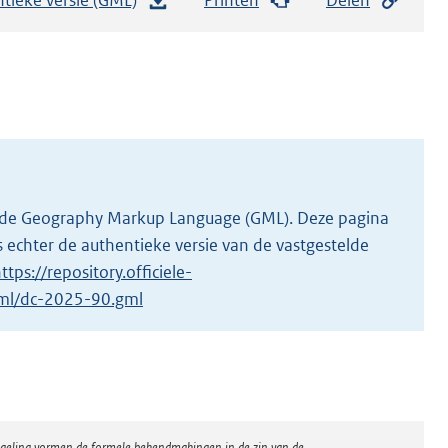
e
s
t
a
n
d
s
g
 in de Geography Markup Language (GML). Deze pagina
r
 echter de authentieke versie van de vastgestelde
o
ttps://repository.officiele-
o
gml/dc-2025-90.gml
t
t
e
:
2
regeling vormen de formele bekendmakingen in de zin van de