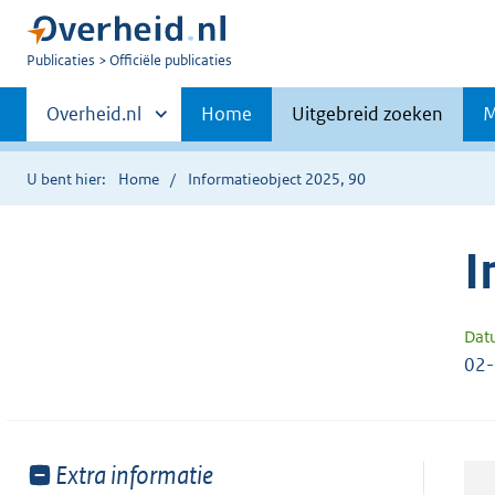
U
Publicaties
Officiële publicaties
bent
Primaire
nu
Andere
Overheid.nl
Home
Uitgebreid zoeken
M
hier:
sites
navigatie
binnen
U bent hier:
Home
Informatieobject 2025, 90
I
Dat
02
Toon
Extra informatie