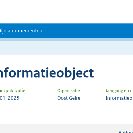
ijn abonnementen
nformatieobject
um publicatie
Organisatie
Jaargang en 
-01-2025
Oost Gelre
Informatieo
Authen