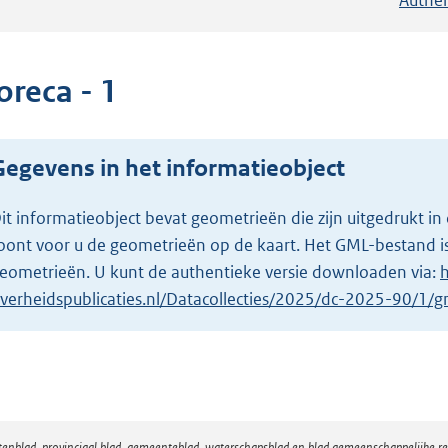
oreca - 1
Gegevens in het informatieobject
it informatieobject bevat geometrieën die zijn uitgedrukt
oont voor u de geometrieën op de kaart. Het GML-bestand is
eometrieën. U kunt de authentieke versie downloaden via:
h
verheidspublicaties.nl/Datacollecties/2025/dc-2025-90/1/
atenblad, provinciaal blad, gemeenteblad, waterschapsblad en blad gemeenschappelijke 