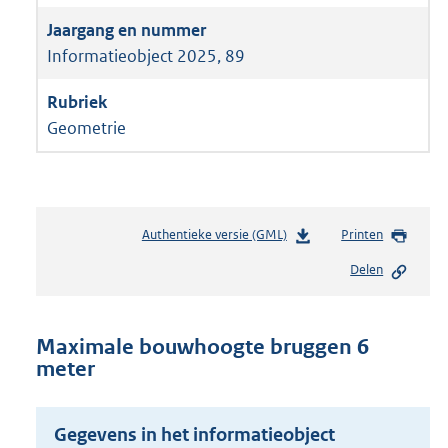
Informatieobject 2025, 89
Geometrie
Authentieke versie (GML)
b
Printen
e
Delen
s
t
a
n
Maximale bouwhoogte bruggen 6
d
meter
s
g
r
Gegevens in het informatieobject
o