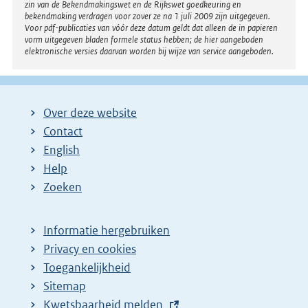
zin van de Bekendmakingswet en de Rijkswet goedkeuring en
bekendmaking verdragen voor zover ze na 1 juli 2009 zijn uitgegeven.
Voor pdf-publicaties van vóór deze datum geldt dat alleen de in papieren
vorm uitgegeven bladen formele status hebben; de hier aangeboden
elektronische versies daarvan worden bij wijze van service aangeboden.
Over deze website
Contact
English
Help
Zoeken
Informatie hergebruiken
Privacy en cookies
Toegankelijkheid
Sitemap
E
Kwetsbaarheid melden