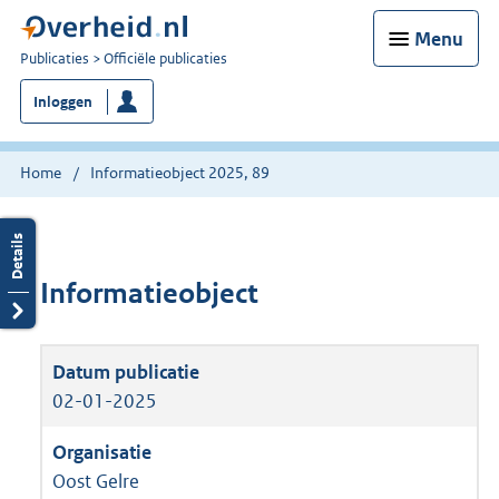
Menu
U
Publicaties
Officiële publicaties
bent
Inloggen
nu
hier:
Home
Informatieobject 2025, 89
Informatieobject
02-01-2025
Oost Gelre