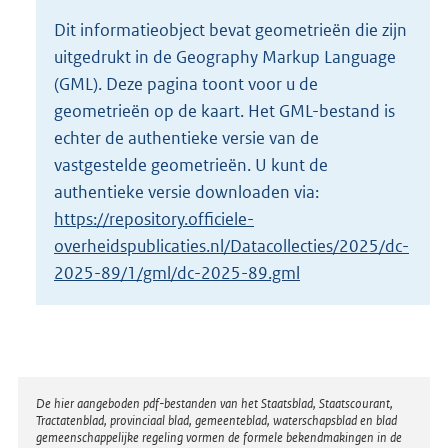
o
Dit informatieobject bevat geometrieën die zijn
t
uitgedrukt in de Geography Markup Language
t
e
(GML). Deze pagina toont voor u de
:
geometrieën op de kaart. Het GML-bestand is
2
echter de authentieke versie van de
K
vastgestelde geometrieën. U kunt de
b
authentieke versie downloaden via:
https://repository.officiele-
overheidspublicaties.nl/Datacollecties/2025/dc-
2025-89/1/gml/dc-2025-89.gml
Disclaimer
De hier aangeboden pdf-bestanden van het Staatsblad, Staatscourant,
Tractatenblad, provinciaal blad, gemeenteblad, waterschapsblad en blad
gemeenschappelijke regeling vormen de formele bekendmakingen in de