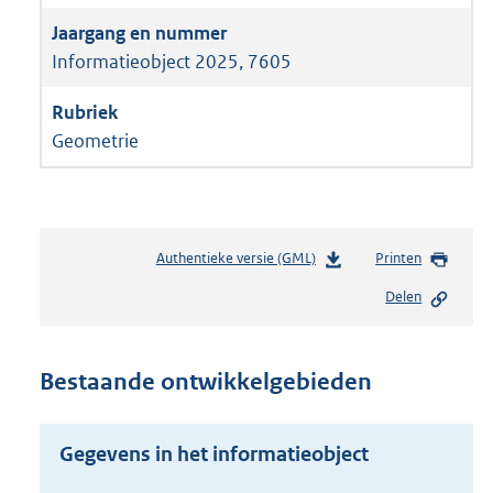
Informatieobject 2025, 7605
Geometrie
Authentieke versie (GML)
b
Printen
e
Delen
s
t
a
n
Bestaande ontwikkelgebieden
d
s
g
Gegevens in het informatieobject
r
o