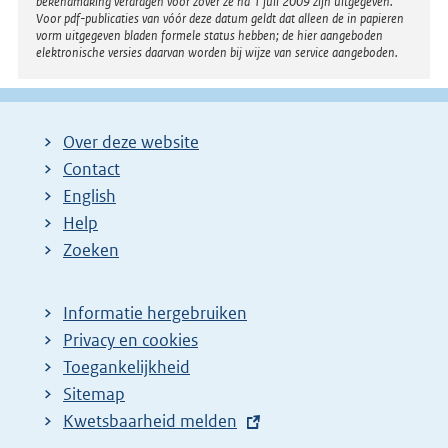
bekendmaking verdragen voor zover ze na 1 juli 2009 zijn uitgegeven.
Voor pdf-publicaties van vóór deze datum geldt dat alleen de in papieren
vorm uitgegeven bladen formele status hebben; de hier aangeboden
elektronische versies daarvan worden bij wijze van service aangeboden.
Over deze website
Contact
English
Help
Zoeken
Informatie hergebruiken
Privacy en cookies
Toegankelijkheid
Sitemap
E
Kwetsbaarheid melden
x