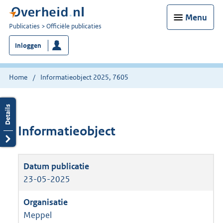
Menu
U
Publicaties
Officiële publicaties
bent
Inloggen
nu
hier:
Home
Informatieobject 2025, 7605
Informatieobject
23-05-2025
Meppel