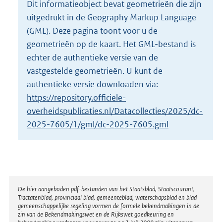
Dit informatieobject bevat geometrieën die zijn
o
uitgedrukt in de Geography Markup Language
t
t
(GML). Deze pagina toont voor u de
e
geometrieën op de kaart. Het GML-bestand is
:
echter de authentieke versie van de
8
vastgestelde geometrieën. U kunt de
K
b
authentieke versie downloaden via:
https://repository.officiele-
overheidspublicaties.nl/Datacollecties/2025/dc-
2025-7605/1/gml/dc-2025-7605.gml
Disclaimer
De hier aangeboden pdf-bestanden van het Staatsblad, Staatscourant,
Tractatenblad, provinciaal blad, gemeenteblad, waterschapsblad en blad
gemeenschappelijke regeling vormen de formele bekendmakingen in de
zin van de Bekendmakingswet en de Rijkswet goedkeuring en