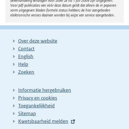
bekendmaking verdragen voor zover ze na 1 juli 2009 zijn uitgegeven.
Voor pdf-publicaties van vóór deze datum geldt dat alleen de in papieren
vorm uitgegeven bladen formele status hebben; de hier aangeboden
elektronische versies daarvan worden bij wijze van service aangeboden.
Over deze website
Contact
English
Help
Zoeken
Informatie hergebruiken
Privacy en cookies
Toegankelijkheid
Sitemap
E
Kwetsbaarheid melden
x