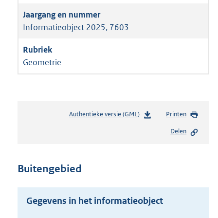
Informatieobject 2025, 7603
Geometrie
Authentieke versie (GML)
b
Printen
e
Delen
s
t
a
n
Buitengebied
d
s
g
Gegevens in het informatieobject
r
o