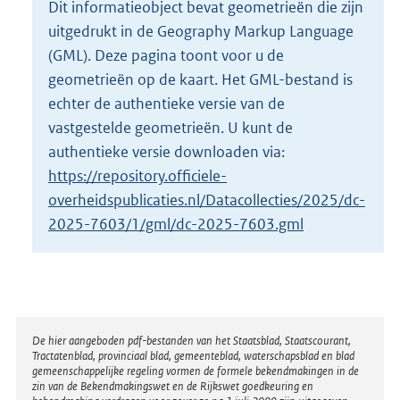
Dit informatieobject bevat geometrieën die zijn
o
uitgedrukt in de Geography Markup Language
t
t
(GML). Deze pagina toont voor u de
e
geometrieën op de kaart. Het GML-bestand is
:
echter de authentieke versie van de
6
vastgestelde geometrieën. U kunt de
1
K
authentieke versie downloaden via:
b
https://repository.officiele-
overheidspublicaties.nl/Datacollecties/2025/dc-
2025-7603/1/gml/dc-2025-7603.gml
Disclaimer
De hier aangeboden pdf-bestanden van het Staatsblad, Staatscourant,
Tractatenblad, provinciaal blad, gemeenteblad, waterschapsblad en blad
gemeenschappelijke regeling vormen de formele bekendmakingen in de
zin van de Bekendmakingswet en de Rijkswet goedkeuring en