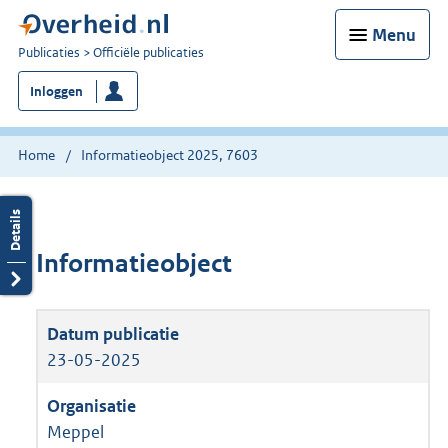
Menu
U
Publicaties
Officiële publicaties
bent
Inloggen
nu
hier:
Home
Informatieobject 2025, 7603
Informatieobject
23-05-2025
Meppel