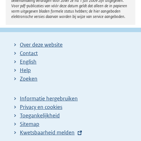
bekendmaking verdragen voor zover ze na 1 juli 2009 zijn uitgegeven.
Voor pdf-publicaties van vóór deze datum geldt dat alleen de in papieren
vorm uitgegeven bladen formele status hebben; de hier aangeboden
elektronische versies daarvan worden bij wijze van service aangeboden.
Over deze website
Contact
English
Help
Zoeken
Informatie hergebruiken
Privacy en cookies
Toegankelijkheid
Sitemap
E
Kwetsbaarheid melden
x