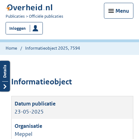
Menu
U
Publicaties
Officiële publicaties
bent
Inloggen
nu
hier:
Home
Informatieobject 2025, 7594
Informatieobject
23-05-2025
Meppel