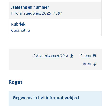
Informatieobject 2025, 7594
Geometrie
Authentieke versie (GML)
b
Printen
e
Delen
s
t
a
n
Rogat
d
s
g
Gegevens in het informatieobject
r
o