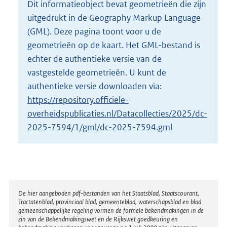
Dit informatieobject bevat geometrieën die zijn
o
uitgedrukt in de Geography Markup Language
t
t
(GML). Deze pagina toont voor u de
e
geometrieën op de kaart. Het GML-bestand is
:
echter de authentieke versie van de
4
vastgestelde geometrieën. U kunt de
K
b
authentieke versie downloaden via:
https://repository.officiele-
overheidspublicaties.nl/Datacollecties/2025/dc-
2025-7594/1/gml/dc-2025-7594.gml
Disclaimer
De hier aangeboden pdf-bestanden van het Staatsblad, Staatscourant,
Tractatenblad, provinciaal blad, gemeenteblad, waterschapsblad en blad
gemeenschappelijke regeling vormen de formele bekendmakingen in de
zin van de Bekendmakingswet en de Rijkswet goedkeuring en