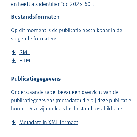
en heeft als identifier "dc-2025-60".
o
o
Bestandsformaten
t
t
Op dit moment is de publicatie beschikbaar in de
e
volgende formaten:
:
2
K
D
GML
b
b
o
D
HTML
e
b
w
o
s
e
n
w
t
s
Publicatiegegevens
l
n
a
t
Onderstaande tabel bevat een overzicht van de
o
l
n
a
publicatiegegevens (metadata) die bij deze publicatie
a
o
d
n
horen. Deze zijn ook als los bestand beschikbaar:
d
a
s
d
p
d
g
s
Metadata in XML formaat
b
u
p
r
g
e
b
u
o
r