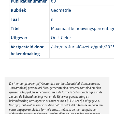
t
Publicatienummer
60
Rubriek
Geometrie
Taal
nl
Titel
Maximaal bebouwingspercentag
Uitgever
Oost Gelre
Vastgesteld door
/akn/nl/officialGazette/gmb/2
bekendmaking
Disclaimer
De hier aangeboden pdf-bestanden van het Staatsblad, Staatscourant,
Tractatenblad, provinciaal blad, gemeenteblad, waterschapsblad en blad
gemeenschappelijke regeling vormen de formele bekendmakingen in de
zin van de Bekendmakingswet en de Rijkswet goedkeuring en
bekendmaking verdragen voor zover ze na 1 juli 2009 zijn uitgegeven.
Voor pdf-publicaties van vóór deze datum geldt dat alleen de in papieren
vorm uitgegeven bladen formele status hebben; de hier aangeboden
elektronische versies daarvan worden bij wijze van service aangeboden.