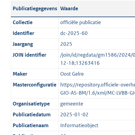
s
l
b
o
o
Publicatiegegevens
Waarde
t
i
l
t
o
a
c
i
t
t
Collectie
officiële publicatie
n
a
c
e
t
Identifier
dc-2025-60
d
t
a
:
e
s
Jaargang
2025
i
t
2
:
g
e
i
K
o
JOIN identifier
/join/id/regdata/gm1586/2024
r
i
e
b
n
12-18;13263416
o
n
i
b
Maker
Oost Gelre
o
f
n
e
t
Masterconfiguratie
https://repository.officiele-over
o
f
k
t
GIO-AS-BM/1.6/xml/MC-LVBB-G
r
o
e
e
m
r
n
Organisatietype
gemeente
:
a
m
d
Publicatiedatum
2025-01-02
2
a
a
K
Publicatienaam
Informatieobject
t
a
b