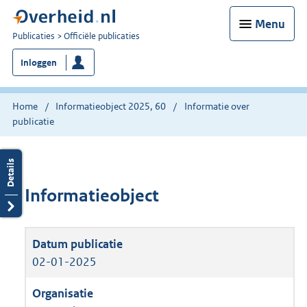
Menu
U
Publicaties
Officiële publicaties
bent
Inloggen
nu
hier:
Home
Informatieobject 2025, 60
Informatie over
publicatie
Informatieobject
02-01-2025