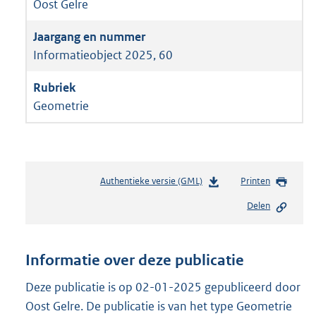
Oost Gelre
Informatieobject 2025, 60
Geometrie
Authentieke versie (GML)
b
Printen
e
Delen
s
t
a
n
Informatie over deze publicatie
d
s
Deze publicatie is op 02-01-2025 gepubliceerd door
g
Oost Gelre. De publicatie is van het type Geometrie
r