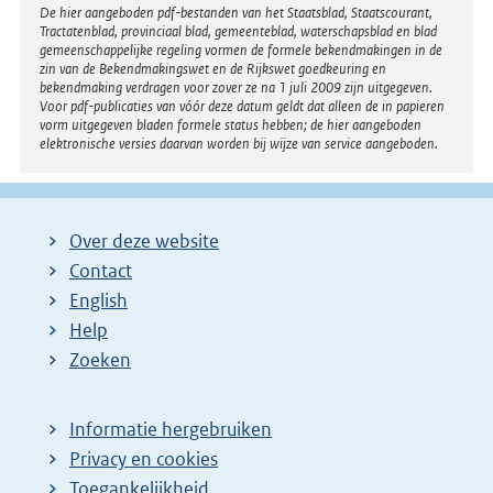
Disclaimer
De hier aangeboden pdf-bestanden van het Staatsblad, Staatscourant,
Tractatenblad, provinciaal blad, gemeenteblad, waterschapsblad en blad
gemeenschappelijke regeling vormen de formele bekendmakingen in de
zin van de Bekendmakingswet en de Rijkswet goedkeuring en
bekendmaking verdragen voor zover ze na 1 juli 2009 zijn uitgegeven.
Voor pdf-publicaties van vóór deze datum geldt dat alleen de in papieren
vorm uitgegeven bladen formele status hebben; de hier aangeboden
elektronische versies daarvan worden bij wijze van service aangeboden.
Over deze website
Contact
English
Help
Zoeken
Informatie hergebruiken
Privacy en cookies
Toegankelijkheid