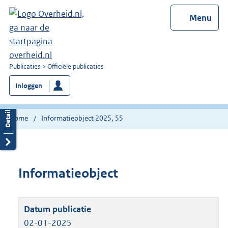
Menu
U
Publicaties
Officiële publicaties
bent
Inloggen
nu
hier:
Home
Informatieobject 2025, 55
Informatieobject
02-01-2025