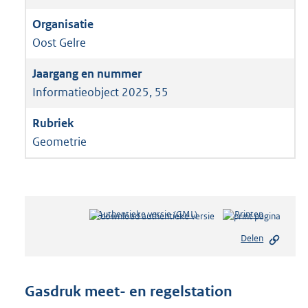
Oost Gelre
Informatieobject 2025, 55
Geometrie
Authentieke versie (GML)
b
Printen
e
Delen
s
t
a
n
Gasdruk meet- en regelstation
d