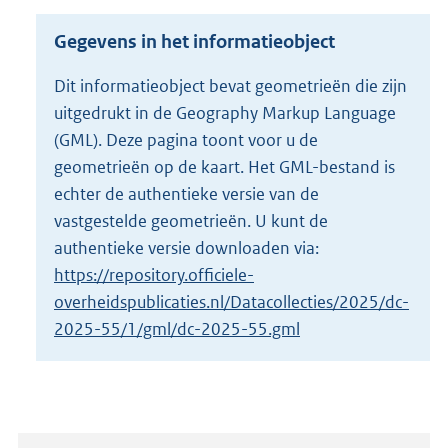
s
g
Gegevens in het informatieobject
r
o
Dit informatieobject bevat geometrieën die zijn
o
uitgedrukt in de Geography Markup Language
t
t
(GML). Deze pagina toont voor u de
e
geometrieën op de kaart. Het GML-bestand is
:
echter de authentieke versie van de
2
vastgestelde geometrieën. U kunt de
K
b
authentieke versie downloaden via:
https://repository.officiele-
overheidspublicaties.nl/Datacollecties/2025/dc-
2025-55/1/gml/dc-2025-55.gml