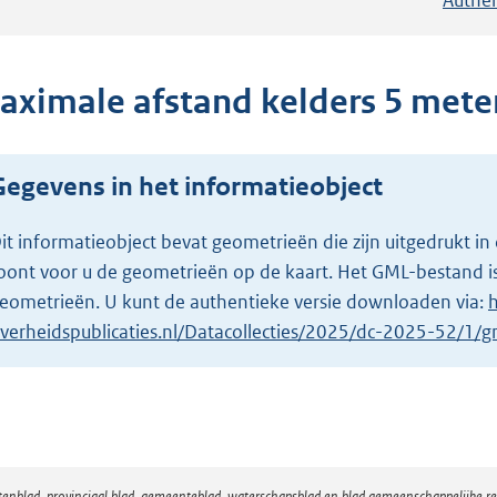
aximale afstand kelders 5 mete
Gegevens in het informatieobject
it informatieobject bevat geometrieën die zijn uitgedrukt
oont voor u de geometrieën op de kaart. Het GML-bestand is
eometrieën. U kunt de authentieke versie downloaden via:
h
verheidspublicaties.nl/Datacollecties/2025/dc-2025-52/1/
atenblad, provinciaal blad, gemeenteblad, waterschapsblad en blad gemeenschappelijke 