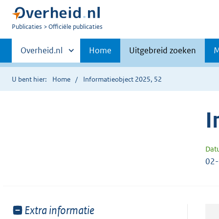
U
Publicaties
Officiële publicaties
bent
Primaire
nu
Andere
Overheid.nl
Home
Uitgebreid zoeken
M
hier:
sites
navigatie
binnen
U bent hier:
Home
Informatieobject 2025, 52
I
Dat
02
Toon
Extra informatie