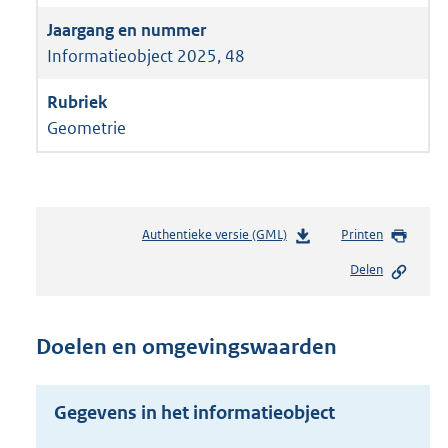
Informatieobject 2025, 48
Geometrie
Authentieke versie (GML)
b
Printen
e
Delen
s
t
a
n
Doelen en omgevingswaarden
d
s
g
Gegevens in het informatieobject
r
o