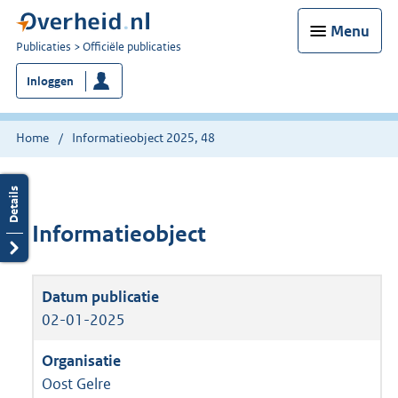
Menu
U
Publicaties
Officiële publicaties
bent
Inloggen
nu
hier:
Home
Informatieobject 2025, 48
Informatieobject
02-01-2025
Oost Gelre