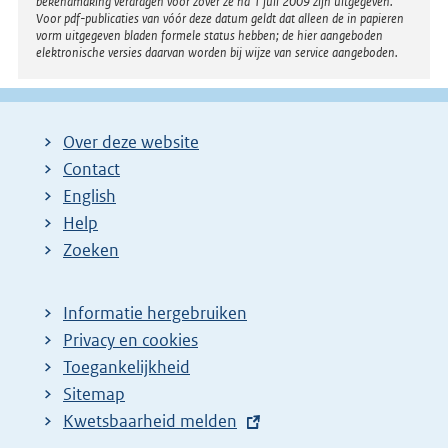
bekendmaking verdragen voor zover ze na 1 juli 2009 zijn uitgegeven.
Voor pdf-publicaties van vóór deze datum geldt dat alleen de in papieren
vorm uitgegeven bladen formele status hebben; de hier aangeboden
elektronische versies daarvan worden bij wijze van service aangeboden.
Over deze website
Contact
English
Help
Zoeken
Informatie hergebruiken
Privacy en cookies
Toegankelijkheid
Sitemap
E
Kwetsbaarheid melden
x