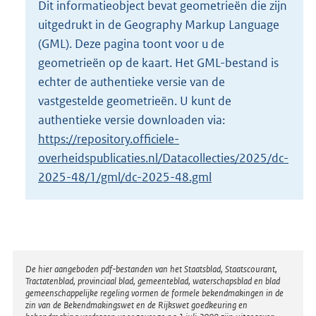
Dit informatieobject bevat geometrieën die zijn
o
uitgedrukt in de Geography Markup Language
t
t
(GML). Deze pagina toont voor u de
e
geometrieën op de kaart. Het GML-bestand is
:
echter de authentieke versie van de
2
vastgestelde geometrieën. U kunt de
K
b
authentieke versie downloaden via:
https://repository.officiele-
overheidspublicaties.nl/Datacollecties/2025/dc-
2025-48/1/gml/dc-2025-48.gml
Disclaimer
De hier aangeboden pdf-bestanden van het Staatsblad, Staatscourant,
Tractatenblad, provinciaal blad, gemeenteblad, waterschapsblad en blad
gemeenschappelijke regeling vormen de formele bekendmakingen in de
zin van de Bekendmakingswet en de Rijkswet goedkeuring en