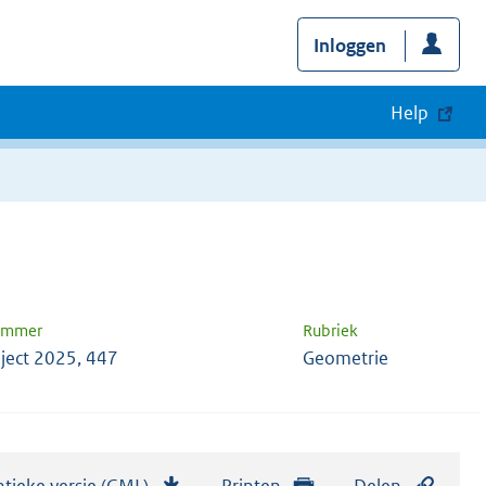
Inloggen
Help
nummer
Rubriek
ject 2025, 447
Geometrie
tieke versie (GML)
b
Printen
Delen