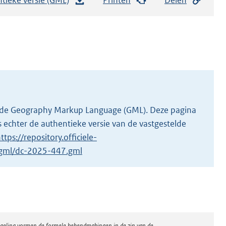
e
s
t
a
n
d
s
g
 in de Geography Markup Language (GML). Deze pagina
r
 echter de authentieke versie van de vastgestelde
o
ttps://repository.officiele-
o
1/gml/dc-2025-447.gml
t
t
e
:
2
regeling vormen de formele bekendmakingen in de zin van de