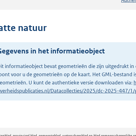
atte natuur
Gegevens in het informatieobject
it informatieobject bevat geometrieën die zijn uitgedrukt
oont voor u de geometrieën op de kaart. Het GML-bestand is
eometrieën. U kunt de authentieke versie downloaden via:
h
verheidspublicaties.nl/Datacollecties/2025/dc-2025-447/
atenblad, provinciaal blad, gemeenteblad, waterschapsblad en blad gemeenschappelijke 