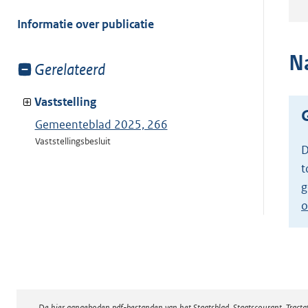
meer
van:
Informatie over publicatie
N
Toon
Gerelateerd
meer
van:
Vaststelling
Gemeenteblad 2025, 266
Vaststellingsbesluit
D
t
g
o
De hier aangeboden pdf-bestanden van het Staatsblad, Staatscourant, Tract