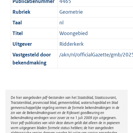
t
Publicatienummer
4465
Rubriek
Geometrie
Taal
nl
Titel
Woongebied
Uitgever
Ridderkerk
Vastgesteld door
/akn/nl/officialGazette/gmb/2
bekendmaking
Disclaimer
De hier aangeboden pdf-bestanden van het Staatsblad, Staatscourant,
Tractatenblad, provinciaal blad, gemeenteblad, waterschapsblad en blad
gemeenschappelijke regeling vormen de formele bekendmakingen in de
zin van de Bekendmakingswet en de Rijkswet goedkeuring en
bekendmaking verdragen voor zover ze na 1 juli 2009 zijn uitgegeven.
Voor pdf-publicaties van vóór deze datum geldt dat alleen de in papieren
vorm uitgegeven bladen formele status hebben; de hier aangeboden
elektronische versies daarvan worden bij wijze van service aangeboden.