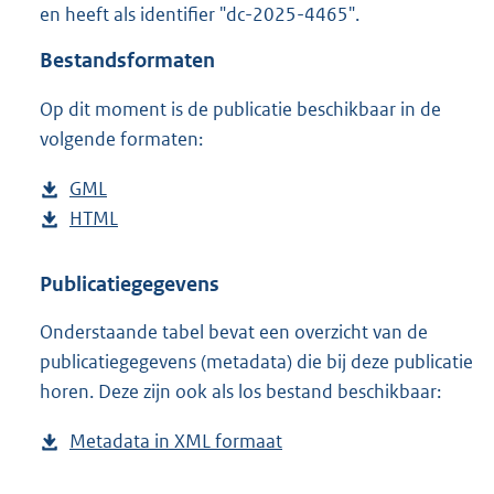
en heeft als identifier "dc-2025-4465".
o
o
Bestandsformaten
t
t
Op dit moment is de publicatie beschikbaar in de
e
volgende formaten:
:
5
8
D
GML
b
K
o
D
HTML
e
b
b
w
o
s
e
n
w
t
s
Publicatiegegevens
l
n
a
t
Onderstaande tabel bevat een overzicht van de
o
l
n
a
publicatiegegevens (metadata) die bij deze publicatie
a
o
d
n
horen. Deze zijn ook als los bestand beschikbaar:
d
a
s
d
p
d
g
s
Metadata in XML formaat
b
u
p
r
g
e
b
u
o
r