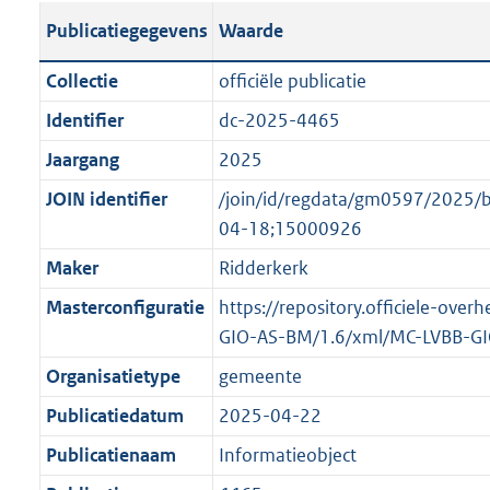
s
l
b
o
o
Publicatiegegevens
Waarde
t
i
l
t
o
a
c
i
t
t
Collectie
officiële publicatie
n
a
c
e
t
Identifier
dc-2025-4465
d
t
a
:
e
s
Jaargang
2025
i
t
5
:
g
e
i
8
o
JOIN identifier
/join/id/regdata/gm0597/202
r
i
e
K
n
04-18;15000926
o
n
i
b
b
Maker
Ridderkerk
o
f
n
e
t
Masterconfiguratie
https://repository.officiele-over
o
f
k
t
GIO-AS-BM/1.6/xml/MC-LVBB-G
r
o
e
e
m
r
n
Organisatietype
gemeente
:
a
m
d
Publicatiedatum
2025-04-22
1
a
a
K
Publicatienaam
Informatieobject
t
a
b