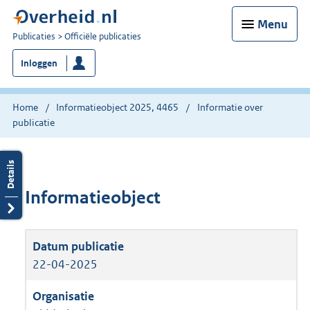
Menu
U
Publicaties
Officiële publicaties
bent
Inloggen
nu
hier:
Home
Informatieobject 2025, 4465
Informatie over
publicatie
Informatieobject
22-04-2025