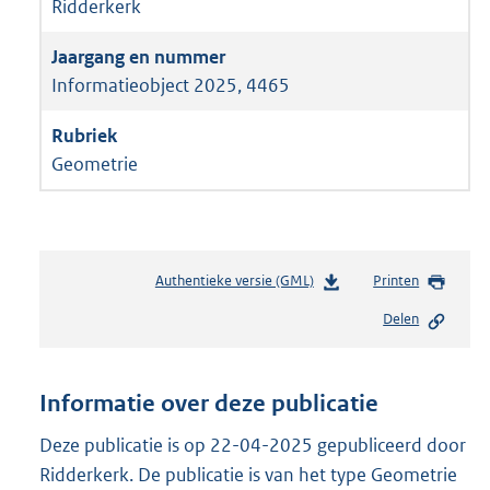
Ridderkerk
Informatieobject 2025, 4465
Geometrie
Authentieke versie (GML)
b
Printen
e
Delen
s
t
a
n
Informatie over deze publicatie
d
s
Deze publicatie is op 22-04-2025 gepubliceerd door
g
Ridderkerk. De publicatie is van het type Geometrie
r