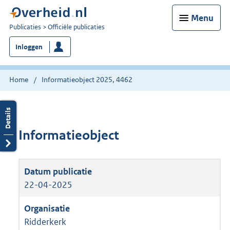
Menu
U
Publicaties
Officiële publicaties
bent
Inloggen
nu
hier:
Home
Informatieobject 2025, 4462
Informatieobject
22-04-2025
Ridderkerk