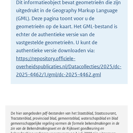
Dit informatieobject bevat geometrieën die zijn
o
uitgedrukt in de Geography Markup Language
t
t
(GML). Deze pagina toont voor u de
e
geometrieën op de kaart. Het GML-bestand is
:
echter de authentieke versie van de
5
vastgestelde geometrieën. U kunt de
K
b
authentieke versie downloaden via:
https://repository.officiele-
overheidspublicaties.nl/Datacollecties/2025/dc-
2025-4462/1/gml/dc-2025-4462.gml
Disclaimer
De hier aangeboden pdf-bestanden van het Staatsblad, Staatscourant,
Tractatenblad, provinciaal blad, gemeenteblad, waterschapsblad en blad
gemeenschappelijke regeling vormen de formele bekendmakingen in de
zin van de Bekendmakingswet en de Rijkswet goedkeuring en