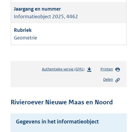
Informatieobject 2025, 4462
Geometrie
Authentieke versie (GML)
b
Printen
e
Delen
s
t
a
n
Rivieroever Nieuwe Maas en Noord
d
s
g
Gegevens in het informatieobject
r
o