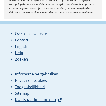
bekendmaking verdragen voor zover ze na 1 juli 2009 zijn uitgegeven.
Voor pdf-publicaties van vóór deze datum geldt dat alleen de in papieren
vorm uitgegeven bladen formele status hebben; de hier aangeboden
elektronische versies daarvan worden bij wijze van service aangeboden.
Over deze website
Contact
English
Help
Zoeken
Informatie hergebruiken
Privacy en cookies
Toegankelijkheid
Sitemap
E
Kwetsbaarheid melden
x