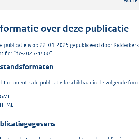
nformatie over deze publicatie
e publicatie is op 22-04-2025 gepubliceerd door Ridderkerk. 
ntifier "dc-2025-4460".
standsformaten
dit moment is de publicatie beschikbaar in de volgende for
D
GML
b
o
D
HTML
e
b
w
o
s
e
n
w
t
s
blicatiegegevens
l
n
a
t
o
l
n
a