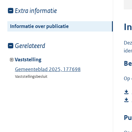
Toon
Extra informatie
meer
van:
I
Informatie over publicatie
Dez
Toon
Gerelateerd
ide
meer
van:
Vaststelling
Be
Gemeenteblad 2025, 177698
Vaststellingsbesluit
Op 
Pu