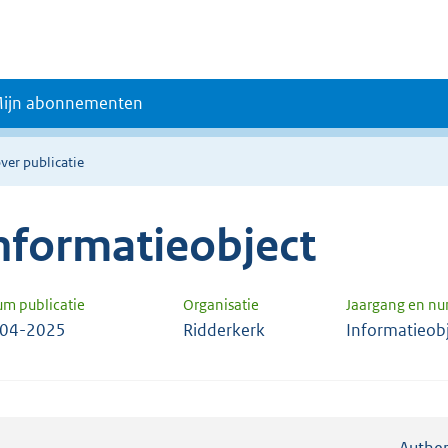
ijn abonnementen
ver publicatie
nformatieobject
um publicatie
Organisatie
Jaargang en n
-04-2025
Ridderkerk
Informatieob
Authen