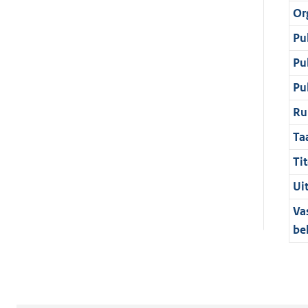
Or
Pu
Pu
Pu
Ru
Ta
Tit
Ui
Va
be