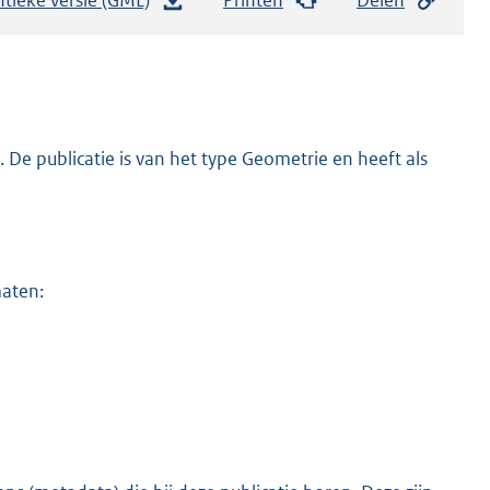
e
s
t
a
n
De publicatie is van het type Geometrie en heeft als
d
s
g
r
maten:
o
o
t
t
e
:
3