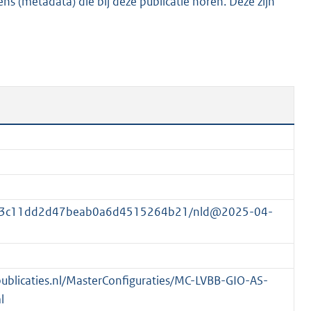
s (metadata) die bij deze publicatie horen. Deze zijn
2
K
b
23a3c11dd2d47beab0a6d4515264b21/nld@2025-04-
spublicaties.nl/MasterConfiguraties/MC-LVBB-GIO-AS-
l