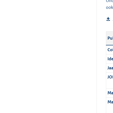
Ond
ook
Pu
Col
Ide
Ja
JOI
Ma
Ma