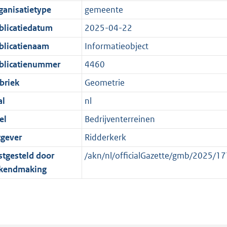
e
r
o
e
ganisatietype
gemeente
:
m
r
n
blicatiedatum
2025-04-22
1
a
m
d
K
a
a
blicatienaam
Informatieobject
b
t
a
blicatienummer
4460
t
briek
Geometrie
al
nl
el
Bedrijventerreinen
tgever
Ridderkerk
stgesteld door
/akn/nl/officialGazette/gmb/2025/
kendmaking