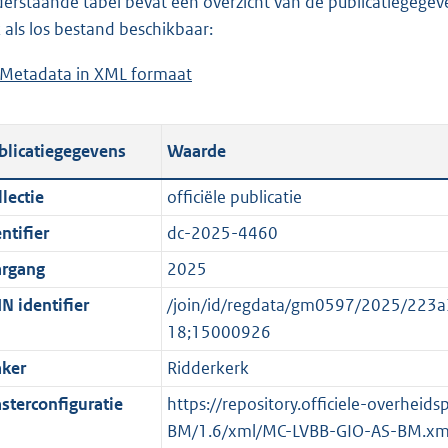
erstaande tabel bevat een overzicht van de publicatiegegeven
a
o
d
n
 als los bestand beschikbaar:
d
a
s
d
Metadata in XML formaat
b
p
d
g
s
e
u
p
r
g
s
b
u
o
r
blicatiegegevens
Waarde
t
l
b
o
o
a
i
l
t
o
lectie
officiële publicatie
n
c
i
t
t
ntifier
dc-2025-4460
d
a
c
e
t
s
t
a
:
e
argang
2025
g
i
t
3
:
N identifier
/join/id/regdata/gm0597/2025/2
r
e
i
2
o
18;15000926
o
i
e
K
n
ker
Ridderkerk
o
n
i
b
b
t
f
n
e
sterconfiguratie
https://repository.officiele-overheid
t
o
f
k
BM/1.6/xml/MC-LVBB-GIO-AS-BM.xm