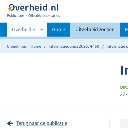
U
Publicaties
Officiële publicaties
bent
Primaire
nu
Andere
Overheid.nl
Home
Uitgebreid zoeken
M
hier:
sites
navigatie
binnen
U bent hier:
Home
Informatieobject 2025, 4460
Informatie o
I
Dat
22
Terug naar de publicatie