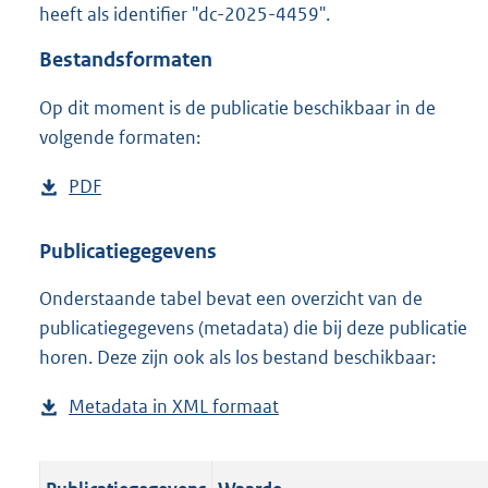
heeft als identifier "dc-2025-4459".
o
o
Bestandsformaten
t
t
Op dit moment is de publicatie beschikbaar in de
e
volgende formaten:
:
o
n
D
PDF
b
b
o
e
e
w
s
Publicatiegegevens
k
n
t
e
n
Onderstaande tabel bevat een overzicht van de
l
a
d
publicatiegegevens (metadata) die bij deze publicatie
o
n
horen. Deze zijn ook als los bestand beschikbaar:
a
d
d
s
Metadata in XML formaat
b
p
g
e
u
r
s
b
o