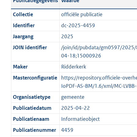
Publicatiegegevens
Waarde
t
l
o
a
i
t
Collectie
officiële publicatie
n
c
t
Identifier
dc-2025-4459
d
a
e
s
Jaargang
2025
t
:
g
i
o
JOIN identifier
/join/id/pubdata/gm0597/202
r
e
n
04-18;15000926
o
i
b
Maker
Ridderkerk
o
n
e
t
Masterconfiguratie
https://repository.officiele-over
f
k
t
IoPDF-AS-BM/1.6/xml/MC-LVBB
o
e
e
r
n
Organisatietype
gemeente
:
m
d
Publicatiedatum
2025-04-22
1
a
K
Publicatienaam
Informatieobject
a
b
t
Publicatienummer
4459