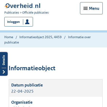
Menu
U
Publicaties
Officiële publicaties
bent
Inloggen
nu
hier:
Home
Informatieobject 2025, 4459
Informatie over
publicatie
Informatieobject
22-04-2025