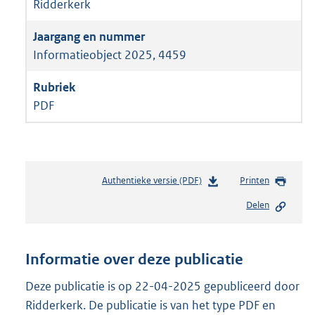
Ridderkerk
Informatieobject 2025, 4459
PDF
Authentieke versie (PDF)
b
Printen
e
Delen
s
t
a
n
Informatie over deze publicatie
d
s
Deze publicatie is op 22-04-2025 gepubliceerd door
g
Ridderkerk. De publicatie is van het type PDF en
r