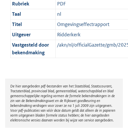
Rubriek
PDF
Taal
nl
Titel
Omgevingseffectrapport
Uitgever
Ridderkerk
Vastgesteld door
/akn/nl/officialGazette/gmb/2
bekendmaking
Disclaimer
De hier aangeboden pdf-bestanden van het Staatsblad, Staatscourant,
Tractatenblad, provinciaal blad, gemeenteblad, waterschapsblad en blad
gemeenschappelijke regeling vormen de formele bekendmakingen in de
zin van de Bekendmakingswet en de Rijkswet goedkeuring en
bekendmaking verdragen voor zover ze na 1 juli 2009 zijn uitgegeven.
Voor pdf-publicaties van vóór deze datum geldt dat alleen de in papieren
vorm uitgegeven bladen formele status hebben; de hier aangeboden
elektronische versies daarvan worden bij wijze van service aangeboden.