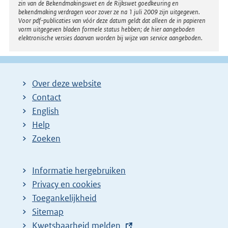
zin van de Bekendmakingswet en de Rijkswet goedkeuring en
bekendmaking verdragen voor zover ze na 1 juli 2009 zijn uitgegeven.
Voor pdf-publicaties van vóór deze datum geldt dat alleen de in papieren
vorm uitgegeven bladen formele status hebben; de hier aangeboden
elektronische versies daarvan worden bij wijze van service aangeboden.
Over deze website
Contact
English
Help
Zoeken
Informatie hergebruiken
Privacy en cookies
Toegankelijkheid
Sitemap
E
Kwetsbaarheid melden