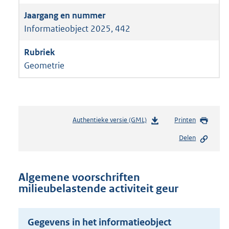
Informatieobject 2025, 442
Geometrie
Authentieke versie (GML)
b
Printen
e
Delen
s
t
a
n
Algemene voorschriften
d
milieubelastende activiteit geur
s
g
r
Gegevens in het informatieobject
o