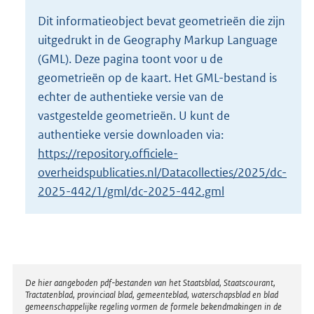
o
Dit informatieobject bevat geometrieën die zijn
t
uitgedrukt in de Geography Markup Language
t
e
(GML). Deze pagina toont voor u de
:
geometrieën op de kaart. Het GML-bestand is
2
echter de authentieke versie van de
K
vastgestelde geometrieën. U kunt de
b
authentieke versie downloaden via:
https://repository.officiele-
overheidspublicaties.nl/Datacollecties/2025/dc-
2025-442/1/gml/dc-2025-442.gml
Disclaimer
De hier aangeboden pdf-bestanden van het Staatsblad, Staatscourant,
Tractatenblad, provinciaal blad, gemeenteblad, waterschapsblad en blad
gemeenschappelijke regeling vormen de formele bekendmakingen in de