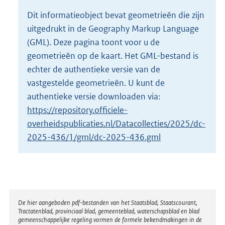
o
Dit informatieobject bevat geometrieën die zijn
t
uitgedrukt in de Geography Markup Language
t
e
(GML). Deze pagina toont voor u de
:
geometrieën op de kaart. Het GML-bestand is
2
echter de authentieke versie van de
K
vastgestelde geometrieën. U kunt de
b
authentieke versie downloaden via:
https://repository.officiele-
overheidspublicaties.nl/Datacollecties/2025/dc-
2025-436/1/gml/dc-2025-436.gml
Disclaimer
De hier aangeboden pdf-bestanden van het Staatsblad, Staatscourant,
Tractatenblad, provinciaal blad, gemeenteblad, waterschapsblad en blad
gemeenschappelijke regeling vormen de formele bekendmakingen in de