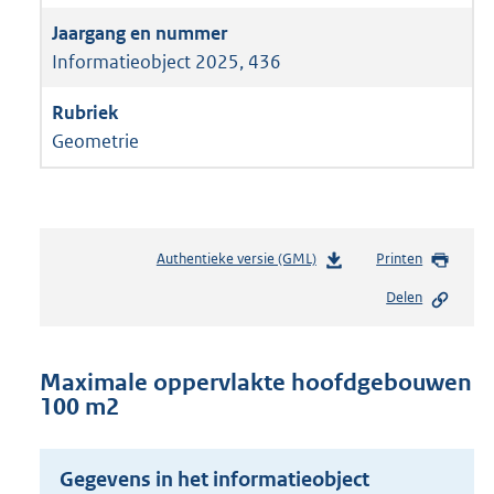
Informatieobject 2025, 436
Geometrie
Authentieke versie (GML)
b
Printen
e
Delen
s
t
a
n
Maximale oppervlakte hoofdgebouwen
d
100 m2
s
g
r
Gegevens in het informatieobject
o