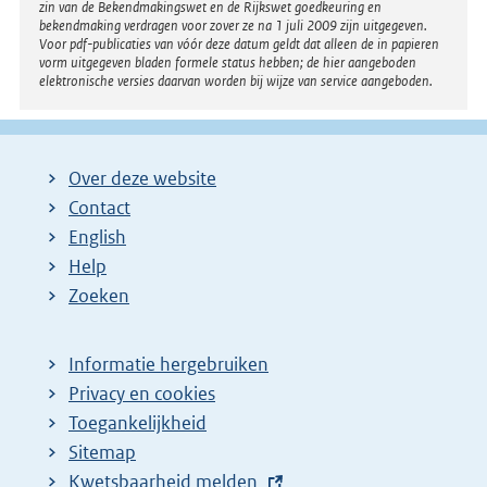
zin van de Bekendmakingswet en de Rijkswet goedkeuring en
bekendmaking verdragen voor zover ze na 1 juli 2009 zijn uitgegeven.
Voor pdf-publicaties van vóór deze datum geldt dat alleen de in papieren
vorm uitgegeven bladen formele status hebben; de hier aangeboden
elektronische versies daarvan worden bij wijze van service aangeboden.
Over deze website
Contact
English
Help
Zoeken
Informatie hergebruiken
Privacy en cookies
Toegankelijkheid
Sitemap
E
Kwetsbaarheid melden