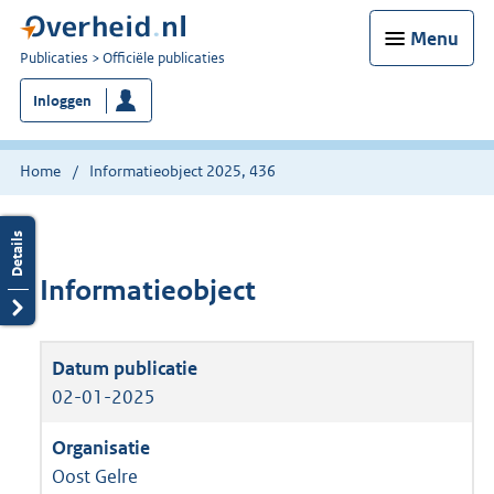
Menu
U
Publicaties
Officiële publicaties
bent
Inloggen
nu
hier:
Home
Informatieobject 2025, 436
Informatieobject
02-01-2025
Oost Gelre