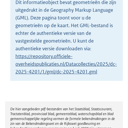
Dit informatieobject bevat geometrieën die zijn
o
uitgedrukt in de Geography Markup Language
t
t
(GML). Deze pagina toont voor u de
e
geometrieën op de kaart. Het GML-bestand is
:
echter de authentieke versie van de
3
vastgestelde geometrieën. U kunt de
4
K
authentieke versie downloaden via:
b
https://repository.officiele-
overheidspublicaties.nl/Datacollecties/2025/dc-
2025-4201/1/gml/dc-2025-4201.gml
Disclaimer
De hier aangeboden pdf-bestanden van het Staatsblad, Staatscourant,
Tractatenblad, provinciaal blad, gemeenteblad, waterschapsblad en blad
gemeenschappelijke regeling vormen de formele bekendmakingen in de
zin van de Bekendmakingswet en de Rijkswet goedkeuring en