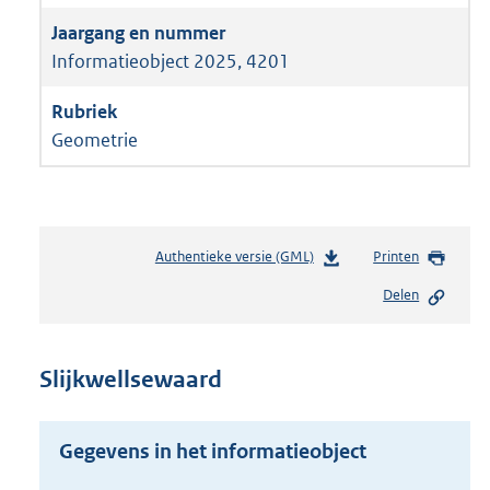
Informatieobject 2025, 4201
Geometrie
Authentieke versie (GML)
b
Printen
e
Delen
s
t
a
n
Slijkwellsewaard
d
s
g
Gegevens in het informatieobject
r
o