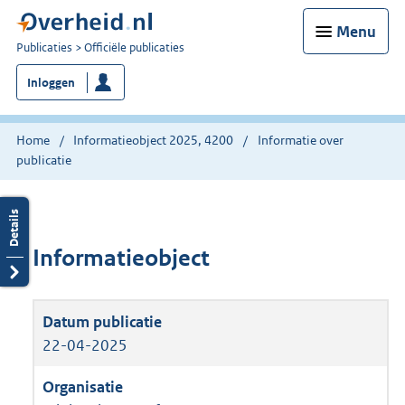
Menu
U
Publicaties
Officiële publicaties
bent
Inloggen
nu
hier:
Home
Informatieobject 2025, 4200
Informatie over
publicatie
Informatieobject
22-04-2025