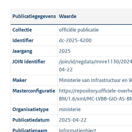
e
b
u
o
r
s
l
b
o
o
Publicatiegegevens
Waarde
t
i
l
t
o
a
c
i
t
t
Collectie
officiële publicatie
n
a
c
e
t
Identifier
dc-2025-4200
d
t
a
:
e
s
Jaargang
2025
i
t
1
:
g
e
i
0
o
JOIN identifier
/join/id/regdata/mnre1130/20
r
i
e
K
n
04-22
o
n
i
b
b
Maker
Ministerie van Infrastructuur en 
o
f
n
e
t
Masterconfiguratie
https://repository.officiele-ove
o
f
k
t
BM/1.6/xml/MC-LVBB-GIO-AS-B
r
o
e
e
m
r
n
Organisatietype
ministerie
:
a
m
d
Publicatiedatum
2025-04-22
2
a
a
K
Publicatienaam
Informatieobject