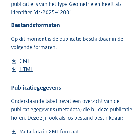
publicatie is van het type Geometrie en heeft als
o
identifier "dc-2025-4200".
o
t
Bestandsformaten
t
e
Op dit moment is de publicatie beschikbaar in de
:
1
volgende formaten:
0
K
D
GML
b
b
o
D
HTML
e
b
w
o
s
e
n
w
t
s
Publicatiegegevens
l
n
a
t
Onderstaande tabel bevat een overzicht van de
o
l
n
a
publicatiegegevens (metadata) die bij deze publicatie
a
o
d
n
horen. Deze zijn ook als los bestand beschikbaar:
d
a
s
d
p
d
g
s
Metadata in XML formaat
b
u
p
r
g