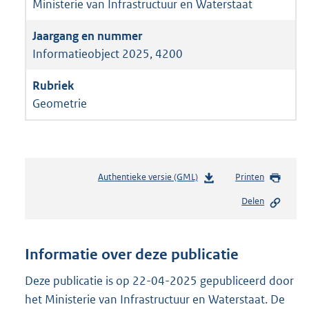
Ministerie van Infrastructuur en Waterstaat
Informatieobject 2025, 4200
Geometrie
Authentieke versie (GML)
b
Printen
e
Delen
s
t
a
n
Informatie over deze publicatie
d
s
Deze publicatie is op 22-04-2025 gepubliceerd door
g
het Ministerie van Infrastructuur en Waterstaat. De
r