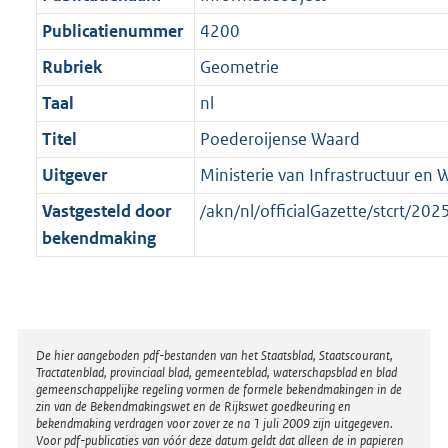
t
a
b
t
Publicatienummer
4200
Rubriek
Geometrie
Taal
nl
Titel
Poederoijense Waard
Uitgever
Ministerie van Infrastructuur en 
Vastgesteld door
/akn/nl/officialGazette/stcrt/
bekendmaking
Disclaimer
De hier aangeboden pdf-bestanden van het Staatsblad, Staatscourant,
Tractatenblad, provinciaal blad, gemeenteblad, waterschapsblad en blad
gemeenschappelijke regeling vormen de formele bekendmakingen in de
zin van de Bekendmakingswet en de Rijkswet goedkeuring en
bekendmaking verdragen voor zover ze na 1 juli 2009 zijn uitgegeven.
Voor pdf-publicaties van vóór deze datum geldt dat alleen de in papieren